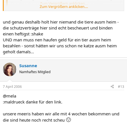
da nicht näher nach und das macht mir kopfschmerzen.
Zum Vergrößern anklicken....
Zum Vergrößern anklicken....
:druecker
und genau deshalb holt hier niemand die tiere ausm heim -
Dann eher noch ins Tierheim, dort werden die Tier nämlich meist
die schutzverträge hier sind echt bescheuert und binden
nur mit Schutzvertrag abgegeben.
einen heftigst :shake
UND man muss nen haufen geld für ein tier ausm heim
bezahlen - sonst hätten wir uns schon ne katze ausm heim
geholt damals...
Susanne
Namhaftes Mitglied
7 April 2006
#13
@mela
:maldrueck danke für den link.
unsere meeris haben wir alle mit 4 wochen bekommen und
🙁
die sind heute noch recht scheu