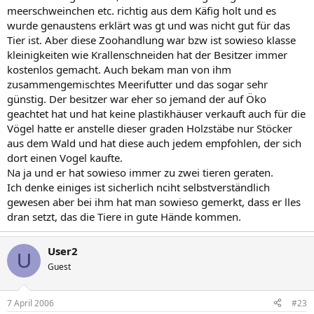
Und was man laut denen alles braucht für sein Tier :whatever
meerschweinchen etc. richtig aus dem Käfig holt und es
Mehr als die Hälfte davon ist unsinnig bis gesundheitsschädlich für
wurde genaustens erklärt was gt und was nicht gut für das
das Tier, aber es bringt eben den Zoohandlungen Geld.
Tier ist. Aber diese Zoohandlung war bzw ist sowieso klasse
Tja, Tiere gelten eben vor dem Gesetz immer noch als "Sache".
kleinigkeiten wie Krallenschneiden hat der Besitzer immer
kostenlos gemacht. Auch bekam man von ihm
zusammengemischtes Meerifutter und das sogar sehr
günstig. Der besitzer war eher so jemand der auf Öko
geachtet hat und hat keine plastikhäuser verkauft auch für die
Vögel hatte er anstelle dieser graden Holzstäbe nur Stöcker
aus dem Wald und hat diese auch jedem empfohlen, der sich
dort einen Vogel kaufte.
Na ja und er hat sowieso immer zu zwei tieren geraten.
Ich denke einiges ist sicherlich nciht selbstverständlich
gewesen aber bei ihm hat man sowieso gemerkt, dass er lles
dran setzt, das die Tiere in gute Hände kommen.
User2
U
Guest
7 April 2006
#23