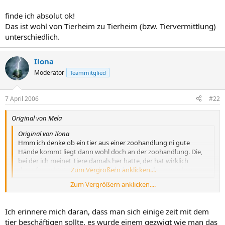
finde ich absolut ok!
Das ist wohl von Tierheim zu Tierheim (bzw. Tiervermittlung)
unterschiedlich.
Ilona
Moderator
Teammitglied
7 April 2006
#22
Original von Mela
Original von Ilona
Hmm ich denke ob ein tier aus einer zoohandlung ni gute
Hände kommt liegt dann wohl doch an der zoohandlung. Die,
bei der ich meinet Tiere damals her hatte, der hat wirklich
darauf geachtet, daher dachte ich das, dass alle so machen.
Zum Vergrößern anklicken....
Zum Vergrößern anklicken....
Wenn das so ist, dann ist es die große Ausnahme.
Letztendlich zählt nur der Profit für die Zoohandlung.
Ich erinnere mich daran, dass man sich einige zeit mit dem
Die Babys kommen viel zu früh von der Mutter weg, denn je kleiner
tier beschäftigen sollte, es wurde einem gezwigt wie man das
umso besser werden sie verkauft.