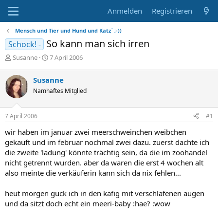
Anmelden
Registrieren
Mensch und Tier und Hund und Katz´ ;-))
So kann man sich irren
Schock! -
E
E
Susanne
7 April 2006
r
r
s
s
Susanne
t
t
Namhaftes Mitglied
e
e
l
l
l
l
7 April 2006
#1
e
t
r
a
wir haben im januar zwei meerschweinchen weibchen
m
gekauft und im februar nochmal zwei dazu. zuerst dachte ich
die zweite 'ladung' könnte trächtig sein, da die im zoohandel
nicht getrennt wurden. aber da waren die erst 4 wochen alt
also meinte die verkäuferin kann sich da nix fehlen...
heut morgen guck ich in den käfig mit verschlafenen augen
und da sitzt doch echt ein meeri-baby :hae? :wow