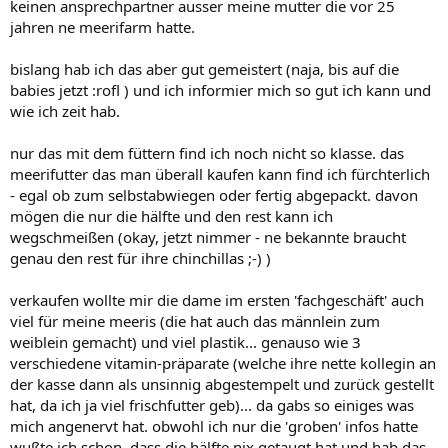
keinen ansprechpartner ausser meine mutter die vor 25
jahren ne meerifarm hatte.
bislang hab ich das aber gut gemeistert (naja, bis auf die
babies jetzt :rofl ) und ich informier mich so gut ich kann und
wie ich zeit hab.
nur das mit dem füttern find ich noch nicht so klasse. das
meerifutter das man überall kaufen kann find ich fürchterlich
- egal ob zum selbstabwiegen oder fertig abgepackt. davon
mögen die nur die hälfte und den rest kann ich
wegschmeißen (okay, jetzt nimmer - ne bekannte braucht
genau den rest für ihre chinchillas ;-) )
verkaufen wollte mir die dame im ersten 'fachgeschäft' auch
viel für meine meeris (die hat auch das männlein zum
weiblein gemacht) und viel plastik... genauso wie 3
verschiedene vitamin-präparate (welche ihre nette kollegin an
der kasse dann als unsinnig abgestempelt und zurück gestellt
hat, da ich ja viel frischfutter geb)... da gabs so einiges was
mich angenervt hat. obwohl ich nur die 'groben' infos hatte
wußte ich schon, dass die hälfte nix getaugt hat und hab das