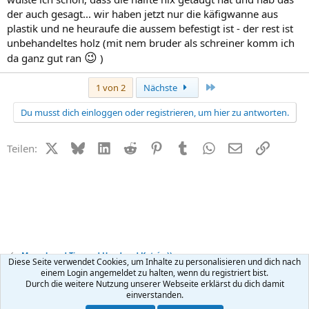
der auch gesagt... wir haben jetzt nur die käfigwanne aus
plastik und ne heuraufe die aussem befestigt ist - der rest ist
unbehandeltes holz (mit nem bruder als schreiner komm ich
😉
da ganz gut ran
)
Letzte
1 von 2
Nächste
Du musst dich einloggen oder registrieren, um hier zu antworten.
X (Twitter)
Bluesky
LinkedIn
Reddit
Pinterest
Tumblr
WhatsApp
E-Mail
Link
Teilen:
Mensch und Tier und Hund und Katz´ ;-))
Diese Seite verwendet Cookies, um Inhalte zu personalisieren und dich nach
einem Login angemeldet zu halten, wenn du registriert bist.
Durch die weitere Nutzung unserer Webseite erklärst du dich damit
Kontakt
Nutzungsbedingungen
Datenschutz
Hilfe
R
einverstanden.
S
S
®