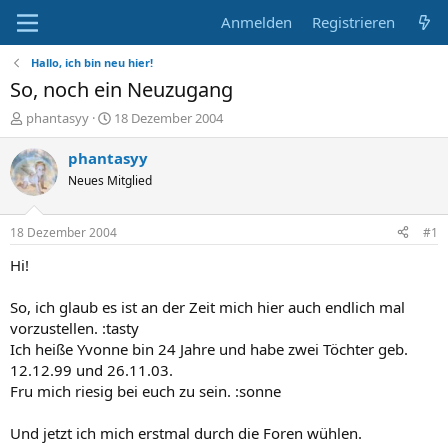
Anmelden
Registrieren
Hallo, ich bin neu hier!
So, noch ein Neuzugang
E
E
phantasyy
18 Dezember 2004
r
r
s
s
phantasyy
t
t
Neues Mitglied
e
e
l
l
l
l
18 Dezember 2004
#1
e
t
r
a
Hi!
m
So, ich glaub es ist an der Zeit mich hier auch endlich mal
vorzustellen. :tasty
Ich heiße Yvonne bin 24 Jahre und habe zwei Töchter geb.
12.12.99 und 26.11.03.
Fru mich riesig bei euch zu sein. :sonne
Und jetzt ich mich erstmal durch die Foren wühlen.