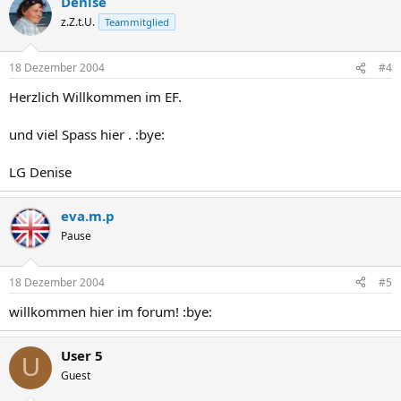
Denise
z.Z.t.U.
Teammitglied
18 Dezember 2004
#4
Herzlich Willkommen im EF.
und viel Spass hier . :bye:
LG Denise
eva.m.p
Pause
18 Dezember 2004
#5
willkommen hier im forum! :bye:
User 5
U
Guest