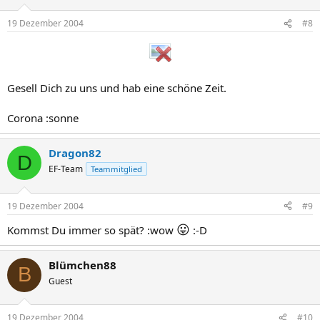
19 Dezember 2004
#8
Gesell Dich zu uns und hab eine schöne Zeit.
Corona :sonne
Dragon82
D
EF-Team
Teammitglied
19 Dezember 2004
#9
😛
Kommst Du immer so spät? :wow
:-D
Blümchen88
B
Guest
19 Dezember 2004
#10