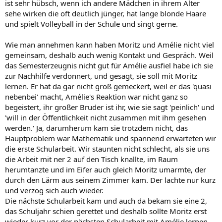
ist sehr hübsch, wenn ich andere Mädchen in ihrem Alter
sehe wirken die oft deutlich jünger, hat lange blonde Haare
und spielt Volleyball in der Schule und singt gerne.
Wie man annehmen kann haben Moritz und Amélie nicht viel
gemeinsam, deshalb auch wenig Kontakt und Gespräch. Weil
das Semesterzeugnis nicht gut für Amélie ausfiel habe ich sie
zur Nachhilfe verdonnert, und gesagt, sie soll mit Moritz
lernen. Er hat da gar nicht groß gemeckert, weil er das 'quasi
nebenbei' macht, Amélie's Reaktion war nicht ganz so
begeistert, ihr großer Bruder ist ihr, wie sie sagt 'peinlich' und
'will in der Öffentlichkeit nicht zusammen mit ihm gesehen
werden.' Ja, darumherum kam sie trotzdem nicht, das
Hauptproblem war Mathematik und spannend erwarteten wir
die erste Schularbeit. Wir staunten nicht schlecht, als sie uns
die Arbeit mit ner 2 auf den Tisch knallte, im Raum
herumtanzte und im Eifer auch gleich Moritz umarmte, der
durch den Lärm aus seinem Zimmer kam. Der lachte nur kurz
und verzog sich auch wieder.
Die nächste Schularbeit kam und auch da bekam sie eine 2,
das Schuljahr schien gerettet und deshalb sollte Moritz erst
wieder kurz vor der nächsten Schularbeit mit Amélie lernen.