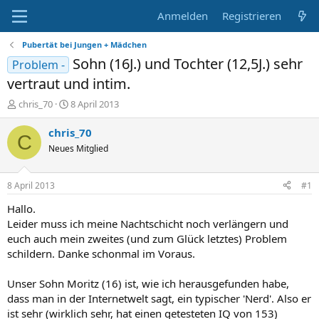
Anmelden
Registrieren
Pubertät bei Jungen + Mädchen
Sohn (16J.) und Tochter (12,5J.) sehr
Problem -
vertraut und intim.
E
E
chris_70
8 April 2013
r
r
s
s
chris_70
C
t
t
Neues Mitglied
e
e
l
l
l
l
8 April 2013
#1
e
t
r
a
Hallo.
m
Leider muss ich meine Nachtschicht noch verlängern und
euch auch mein zweites (und zum Glück letztes) Problem
schildern. Danke schonmal im Voraus.
Unser Sohn Moritz (16) ist, wie ich herausgefunden habe,
dass man in der Internetwelt sagt, ein typischer 'Nerd'. Also er
ist sehr (wirklich sehr, hat einen getesteten IQ von 153)