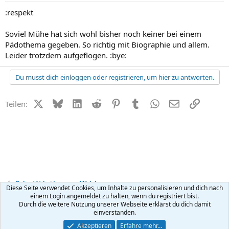
:respekt
Soviel Mühe hat sich wohl bisher noch keiner bei einem
Pädothema gegeben. So richtig mit Biographie und allem.
Leider trotzdem aufgeflogen. :bye:
Du musst dich einloggen oder registrieren, um hier zu antworten.
X (Twitter)
Bluesky
LinkedIn
Reddit
Pinterest
Tumblr
WhatsApp
E-Mail
Link
Teilen:
Pubertät bei Jungen + Mädchen
Diese Seite verwendet Cookies, um Inhalte zu personalisieren und dich nach
einem Login angemeldet zu halten, wenn du registriert bist.
Durch die weitere Nutzung unserer Webseite erklärst du dich damit
Kontakt
Nutzungsbedingungen
Datenschutz
Hilfe
R
einverstanden.
S
S
®
Community platform by XenForo
© 2010-2026 XenForo Ltd.
Akzeptieren
Erfahre mehr…