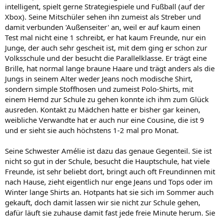
intelligent, spielt gerne Strategiespiele und Fußball (auf der
Xbox). Seine Mitschüler sehen ihn zumeist als Streber und
damit verbunden 'Außenseiter' an, weil er auf kaum einen
Test mal nicht eine 1 schreibt, er hat kaum Freunde, nur ein
Junge, der auch sehr gescheit ist, mit dem ging er schon zur
Volksschule und der besucht die Parallelklasse. Er trägt eine
Brille, hat normal lange braune Haare und trägt anders als die
Jungs in seinem Alter weder Jeans noch modische Shirt,
sondern simple Stoffhosen und zumeist Polo-Shirts, mit
einem Hemd zur Schule zu gehen konnte ich ihm zum Glück
ausreden. Kontakt zu Mädchen hatte er bisher gar keinen,
weibliche Verwandte hat er auch nur eine Cousine, die ist 9
und er sieht sie auch höchstens 1-2 mal pro Monat.
Seine Schwester Amélie ist dazu das genaue Gegenteil. Sie ist
nicht so gut in der Schule, besucht die Hauptschule, hat viele
Freunde, ist sehr beliebt dort, bringt auch oft Freundinnen mit
nach Hause, zieht eigentlich nur enge Jeans und Tops oder im
Winter lange Shirts an. Hotpants hat sie sich im Sommer auch
gekauft, doch damit lassen wir sie nicht zur Schule gehen,
dafür läuft sie zuhause damit fast jede freie Minute herum. Sie