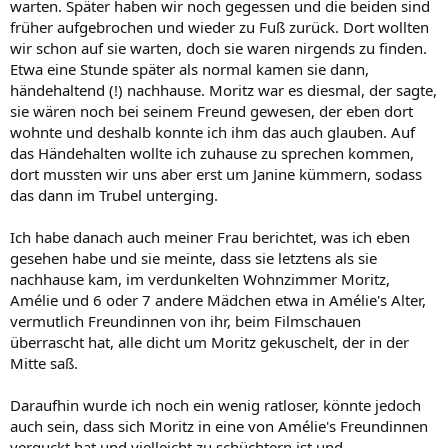
warten. Später haben wir noch gegessen und die beiden sind
früher aufgebrochen und wieder zu Fuß zurück. Dort wollten
wir schon auf sie warten, doch sie waren nirgends zu finden.
Etwa eine Stunde später als normal kamen sie dann,
händehaltend (!) nachhause. Moritz war es diesmal, der sagte,
sie wären noch bei seinem Freund gewesen, der eben dort
wohnte und deshalb konnte ich ihm das auch glauben. Auf
das Händehalten wollte ich zuhause zu sprechen kommen,
dort mussten wir uns aber erst um Janine kümmern, sodass
das dann im Trubel unterging.
Ich habe danach auch meiner Frau berichtet, was ich eben
gesehen habe und sie meinte, dass sie letztens als sie
nachhause kam, im verdunkelten Wohnzimmer Moritz,
Amélie und 6 oder 7 andere Mädchen etwa in Amélie's Alter,
vermutlich Freundinnen von ihr, beim Filmschauen
überrascht hat, alle dicht um Moritz gekuschelt, der in der
Mitte saß.
Daraufhin wurde ich noch ein wenig ratloser, könnte jedoch
auch sein, dass sich Moritz in eine von Amélie's Freundinnen
verguckt hat und vielleicht zu schüchtern ist und