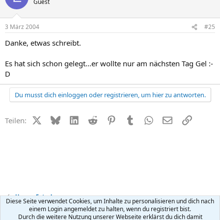
Guest
3 März 2004
#25
Danke, etwas schreibt.
Es hat sich schon gelegt...er wollte nur am nächsten Tag Gel :-
D
Du musst dich einloggen oder registrieren, um hier zu antworten.
X (Twitter)
Bluesky
LinkedIn
Reddit
Pinterest
Tumblr
WhatsApp
E-Mail
Link
Teilen:
Unsere Fotos!
Diese Seite verwendet Cookies, um Inhalte zu personalisieren und dich nach
einem Login angemeldet zu halten, wenn du registriert bist.
Durch die weitere Nutzung unserer Webseite erklärst du dich damit
Kontakt
Nutzungsbedingungen
Datenschutz
Hilfe
R