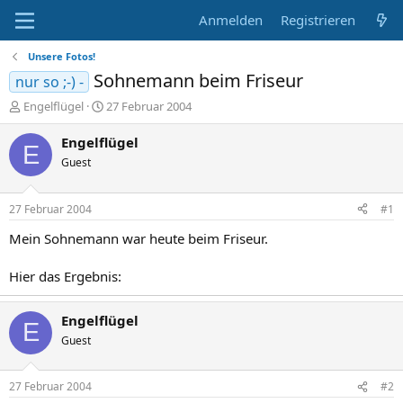
Anmelden
Registrieren
Unsere Fotos!
Sohnemann beim Friseur
nur so ;-) -
E
E
Engelflügel
27 Februar 2004
r
r
s
s
Engelflügel
E
t
t
Guest
e
e
l
l
l
l
27 Februar 2004
#1
e
t
r
a
Mein Sohnemann war heute beim Friseur.
m
Hier das Ergebnis:
Engelflügel
E
Guest
27 Februar 2004
#2