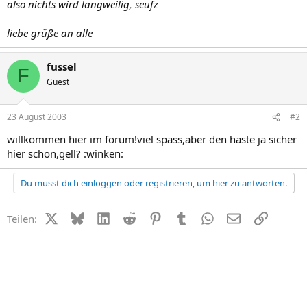
also nichts wird langweilig, seufz
liebe grüße an alle
fussel
F
Guest
23 August 2003
#2
willkommen hier im forum!viel spass,aber den haste ja sicher
hier schon,gell? :winken:
Du musst dich einloggen oder registrieren, um hier zu antworten.
X (Twitter)
Bluesky
LinkedIn
Reddit
Pinterest
Tumblr
WhatsApp
E-Mail
Link
Teilen: