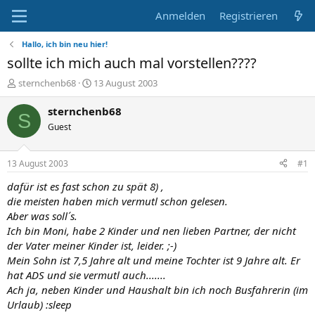
Anmelden
Registrieren
Hallo, ich bin neu hier!
sollte ich mich auch mal vorstellen????
E
E
sternchenb68
13 August 2003
r
r
s
s
sternchenb68
S
t
t
Guest
e
e
l
l
l
l
13 August 2003
#1
e
t
r
a
dafür ist es fast schon zu spät 8) ,
m
die meisten haben mich vermutl schon gelesen.
Aber was soll´s.
Ich bin Moni, habe 2 Kinder und nen lieben Partner, der nicht
der Vater meiner Kinder ist, leider. ;-)
Mein Sohn ist 7,5 Jahre alt und meine Tochter ist 9 Jahre alt. Er
hat ADS und sie vermutl auch.......
Ach ja, neben Kinder und Haushalt bin ich noch Busfahrerin (im
Urlaub) :sleep