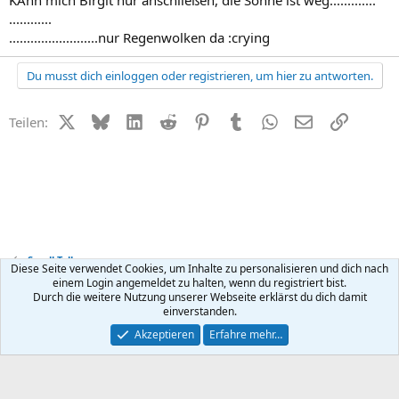
KAnn mich Birgit nur anschließen, die Sonne ist weg.............
............
.........................nur Regenwolken da :crying
Du musst dich einloggen oder registrieren, um hier zu antworten.
X (Twitter)
Bluesky
LinkedIn
Reddit
Pinterest
Tumblr
WhatsApp
E-Mail
Link
Teilen:
Small Talk
Diese Seite verwendet Cookies, um Inhalte zu personalisieren und dich nach
einem Login angemeldet zu halten, wenn du registriert bist.
Durch die weitere Nutzung unserer Webseite erklärst du dich damit
Kontakt
Nutzungsbedingungen
Datenschutz
Hilfe
R
einverstanden.
S
S
®
Community platform by XenForo
© 2010-2026 XenForo Ltd.
Akzeptieren
Erfahre mehr…