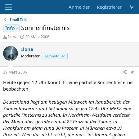
Anmelden
Registrieren
Small Talk
Sonnenfinsternis
Info -
E
E
Ilona
29 März 2006
r
r
s
s
Ilona
t
t
Moderator
Teammitglied
e
e
l
l
l
l
29 März 2006
#1
e
t
r
a
Heute gegen 12 Uhr könnt ihr eine partielle Sonnenfinsternis
m
beobachten
Deutschland liegt am heutigen Mittwoch im Randbereich der
Sonnenfinsternis und bekommt so gegen 12.45 Uhr MESZ eine
partielle Finsternis zu sehen. In Nordrhein-Westfalen verdeckt
der Mond aber gerade einmal 25 Prozent der Sonne, in
Frankfurt am Main rund 30 Prozent, in München etwa 37
Prozent. Wem das nicht reicht, der muss ins Internet gehen -