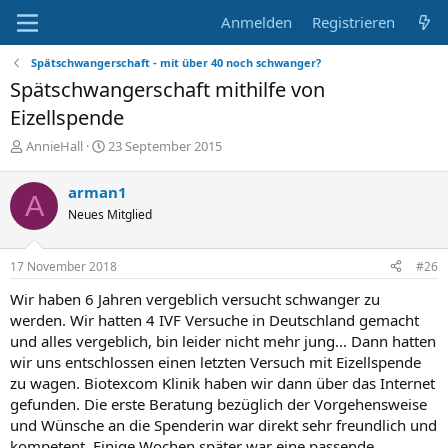
Anmelden
Registrieren
Spätschwangerschaft - mit über 40 noch schwanger?
Spätschwangerschaft mithilfe von
Eizellspende
E
E
AnnieHall
23 September 2015
r
r
s
s
arman1
A
t
t
Neues Mitglied
e
e
l
l
l
l
17 November 2018
#26
e
t
r
a
Wir haben 6 Jahren vergeblich versucht schwanger zu
m
werden. Wir hatten 4 IVF Versuche in Deutschland gemacht
und alles vergeblich, bin leider nicht mehr jung... Dann hatten
wir uns entschlossen einen letzten Versuch mit Eizellspende
zu wagen. Biotexcom Klinik haben wir dann über das Internet
gefunden. Die erste Beratung bezüglich der Vorgehensweise
und Wünsche an die Spenderin war direkt sehr freundlich und
kompetent. Einige Wochen später war eine passende