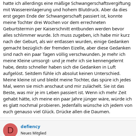
hatte ich allerdings eine mäßige Schwangerschaftsvergiftung
mit Wassereinlagerung und hohem Blutdruck. Aber da dies
erst gegen Ende der Schwangerschaft passiert ist, konnte
meine Tochter drei Wochen vor dem errechneten
Geburtstermin per Kaiserschnitt entbunden werden bevor
alles schlimmer wurde. Ich muss zugeben, ich habe mir kurz
nach der Geburt, als wir entlassen wurden, einige Gedanken
gemacht bezüglich der fremden Eizelle, aber diese Gedanken
sind nach ein paar Tagen völlig verschwunden. Je mehr ich
meine Kleine umsorgt- und je mehr ich sie kennengelernt
habe, desto schneller haben sich die Gedanken in Luft
aufgelöst. Seitdem fühle ich absolut keinen Unterschied.
Meine kleine ist und bleibt meine Tochter, das spüre ich jedes
Mal, wenn sie mich anschaut und mir zulächelt. Sie ist das
Beste, was mir je im Leben passiert ist. Wenn ich mehr Zeit
gehabt hätte, ich meine ein paar Jahre jünger wäre, würde ich
es glatt nochmal probieren. Jedenfalls wünsche ich jedem von
euch genauso viel Glück. Drücke allen die Daumen.
defiency
D
Neues Mitglied