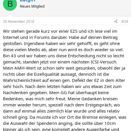
B
Neues Mitglied
26 November 2018
#28
Wir stehen gerade kurz vor einer EZS und ich lese viel im
Internet und in Forums darüber. Habe auf deinen Beitrag
gestoßen. Irgendwie haben wir sehr gehofft, es geht ohne
diese vielen Medis ab, aber nun wird es doch wieder so viel.
Bin 43 und wir haben uns diese Entscheidung nicht so leicht
gemacht, standen jetzt vor einem nächsten ICSI-Versuch.
Mein AMH-Wert ist schon sehr weit gesunken, obwohl der ja
nichts über die Eizellqualität aussagt, dennoch ist die
Wahrscheinlichkeit auf einen gen. Defekt der EZ in dem Alter
sehr hoch. Nach dem letzten haben wir uns etwas Zeit zum
Nachdenken gegeben. Mein GG hat überhaupt keine
Bedenken, was mich sehr freut. Meine Gedanken kreisen
immer wieder herum, speziell nach dem Erstgespräch, wo
dann auf einmal alles ziemlich klar wurde und alles relativ
schnell ging. Da musste ich vor Ort die Bremse einlegen, was
die Auswahl der Spenderin anging, die sollte über 10cm
kleiner als ich sein, eine komplett andere Augenfarbe und