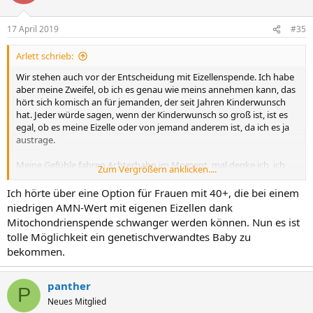
17 April 2019
#35
Arlett schrieb:
Wir stehen auch vor der Entscheidung mit Eizellenspende. Ich habe
aber meine Zweifel, ob ich es genau wie meins annehmen kann, das
hört sich komisch an für jemanden, der seit Jahren Kinderwunsch
hat. Jeder würde sagen, wenn der Kinderwunsch so groß ist, ist es
egal, ob es meine Eizelle oder von jemand anderem ist, da ich es ja
austrage.
Meine Gefühle fahren Achterbahn im Moment, mal denke ich, ich
Zum Vergrößern anklicken....
bin so weit, ich wage den Schritt und dann denke ich wieder,
vielleicht klappt es doch auf natürlichem Weg. Ich bin mittlerweile
Ich hörte über eine Option für Frauen mit 40+, die bei einem
40, die Hoffnung schwindet immer mehr, ich habe Angst, dass ich
niedrigen AMN-Wert mit eigenen Eizellen dank
das Würmchen nicht so lieben kann, auch wenn ich es austrage.
Mitochondrienspende schwanger werden können. Nun es ist
Dass es keine Ähnlichkeit mit mir haben wird oder das später die
tolle Möglichkeit ein genetischverwandtes Baby zu
Leute sagen sie hat aber gar nichts von dir und ich das genauso
bekommen.
sehe. Mich würde interessieren, was man gemacht hat, hatte
jemand eine Eizellenspende? Wenn ja, hat es geklappt, wie geht es
im Moment, sind die Bedenken weg, hoffe das alles so gelaufen ist
panther
P
wie ihr euch das gewünscht hab. Liebe Grüße
Neues Mitglied