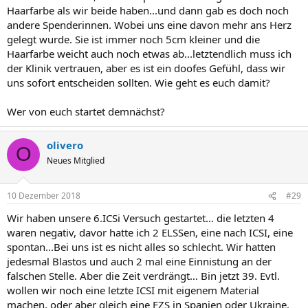
Haarfarbe als wir beide haben...und dann gab es doch noch
andere Spenderinnen. Wobei uns eine davon mehr ans Herz
gelegt wurde. Sie ist immer noch 5cm kleiner und die
Haarfarbe weicht auch noch etwas ab...letztendlich muss ich
der Klinik vertrauen, aber es ist ein doofes Gefühl, dass wir
uns sofort entscheiden sollten. Wie geht es euch damit?
Wer von euch startet demnächst?
olivero
O
Neues Mitglied
10 Dezember 2018
#29
Wir haben unsere 6.ICSi Versuch gestartet… die letzten 4
waren negativ, davor hatte ich 2 ELSSen, eine nach ICSI, eine
spontan...Bei uns ist es nicht alles so schlecht. Wir hatten
jedesmal Blastos und auch 2 mal eine Einnistung an der
falschen Stelle. Aber die Zeit verdrängt… Bin jetzt 39. Evtl.
wollen wir noch eine letzte ICSI mit eigenem Material
machen, oder aber gleich eine EZS in Spanien oder Ukraine.