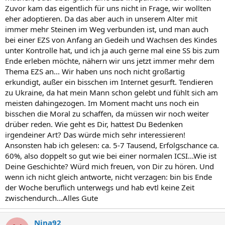
Zuvor kam das eigentlich für uns nicht in Frage, wir wollten
eher adoptieren. Da das aber auch in unserem Alter mit
immer mehr Steinen im Weg verbunden ist, und man auch
bei einer EZS von Anfang an Gedeih und Wachsen des Kindes
unter Kontrolle hat, und ich ja auch gerne mal eine SS bis zum
Ende erleben möchte, nähern wir uns jetzt immer mehr dem
Thema EZS an... Wir haben uns noch nicht großartig
erkundigt, außer ein bisschen im Internet gesurft. Tendieren
zu Ukraine, da hat mein Mann schon gelebt und fühlt sich am
meisten dahingezogen. Im Moment macht uns noch ein
bisschen die Moral zu schaffen, da müssen wir noch weiter
drüber reden. Wie geht es Dir, hattest Du Bedenken
irgendeiner Art? Das würde mich sehr interessieren!
Ansonsten hab ich gelesen: ca. 5-7 Tausend, Erfolgschance ca.
60%, also doppelt so gut wie bei einer normalen ICSI...Wie ist
Deine Geschichte? Würd mich freuen, von Dir zu hören. Und
wenn ich nicht gleich antworte, nicht verzagen: bin bis Ende
der Woche beruflich unterwegs und hab evtl keine Zeit
zwischendurch...Alles Gute
Nina92