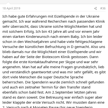
18 April 2019
#36
Ich habe gute Erfahrungen mit Eizellspende in der Ukraine
gemacht. Ich war während Recherchen nach passenden Klinik
sehr überrascht, dass Ukraine solche Möglichkeiten hat und
mit solchem Erfolg. Ich bin 43 Jahre alt und vor einem Jahr
einen starken Kinderwunsch nach einem Baby. Ich bin leider
schon in den Wechseljahren und habe viele fehlgeschlagene
Versuche der künstlichen Befruchtung in D gemacht. Also uns
blieb damals nur die Möglichkeit einer Eizellspende und wir
haben auf der Seite der Biotexcom Klinik gestossen. Dann
folgte die erste Kontaktaufnahme per Skype und war sehr
angenehm. Man hat auf alle meine Fragen grundsätzlich, lieb
und verständlich geantwortet und was mir sehr gefällt, es gibt
dort viele Menschen die super Deutsche Sprache
beherrschen. Die Spenderin wurde ziemlich schnell gefunden
und auch ein zeitnaher Termin für den Transfer stand
ebenfalls schon bald fest. Am 2.September letzten Jahres
stand es dann soweit. Die Betreuung war einfach super aber
leider klappte der erste Versuch nicht. Wir mussten dann eine
2. Versuch nach 4 Monaten Pause (bis neue Spenderin