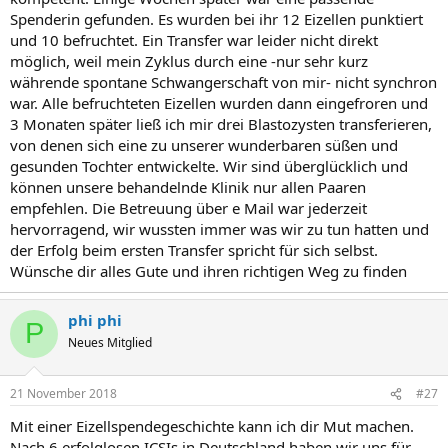
Spenderin gefunden. Es wurden bei ihr 12 Eizellen punktiert
und 10 befruchtet. Ein Transfer war leider nicht direkt
möglich, weil mein Zyklus durch eine -nur sehr kurz
währende spontane Schwangerschaft von mir- nicht synchron
war. Alle befruchteten Eizellen wurden dann eingefroren und
3 Monaten später ließ ich mir drei Blastozysten transferieren,
von denen sich eine zu unserer wunderbaren süßen und
gesunden Tochter entwickelte. Wir sind überglücklich und
können unsere behandelnde Klinik nur allen Paaren
empfehlen. Die Betreuung über e Mail war jederzeit
hervorragend, wir wussten immer was wir zu tun hatten und
der Erfolg beim ersten Transfer spricht für sich selbst.
Wünsche dir alles Gute und ihren richtigen Weg zu finden
phi phi
P
Neues Mitglied
21 November 2018
#27
Mit einer Eizellspendegeschichte kann ich dir Mut machen.
Nach 6 erfolglosen ICSIs in Deutschland haben wir uns für