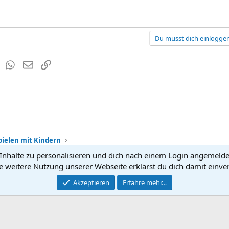
Du musst dich einloggen
est
Tumblr
WhatsApp
E-Mail
Link
Spielen mit Kindern
nhalte zu personalisieren und dich nach einem Login angemeldet 
Kontakt
Nutzun
e weitere Nutzung unserer Webseite erklärst du dich damit einve
®
Community platform by XenForo
Akzeptieren
Erfahre mehr…
© 2010-2026 XenForo Ltd.