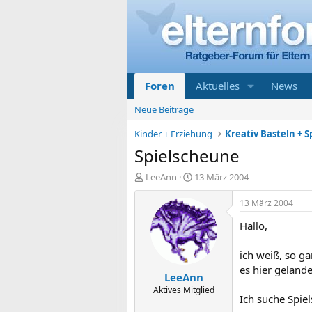
Foren
Aktuelles
News
Neue Beiträge
Kinder + Erziehung
Kreativ Basteln + 
Spielscheune
E
E
LeeAnn
13 März 2004
r
r
s
s
13 März 2004
t
t
Hallo,
e
e
l
l
l
l
ich weiß, so ga
e
t
es hier gelandet
LeeAnn
r
a
m
Aktives Mitglied
Ich suche Spie