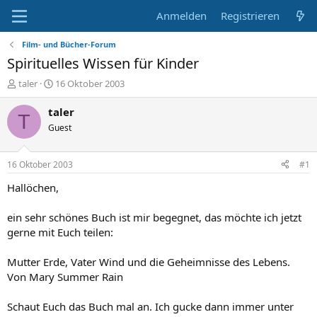
Anmelden
Registrieren
Film- und Bücher-Forum
Spirituelles Wissen für Kinder
E
E
taler
16 Oktober 2003
r
r
s
s
taler
T
t
t
Guest
e
e
l
l
l
l
16 Oktober 2003
#1
e
t
r
a
Hallöchen,
m
ein sehr schönes Buch ist mir begegnet, das möchte ich jetzt
gerne mit Euch teilen:
Mutter Erde, Vater Wind und die Geheimnisse des Lebens.
Von Mary Summer Rain
Schaut Euch das Buch mal an. Ich gucke dann immer unter