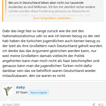
Bei uns in Deutschland leben aber nicht nur tausende
Ausländer, es sind Millionen. Ich bin mir ziemlich sicher andere
Länder würden diese Forderung genauso an Deutsche im
Ausland stellen, wäre es so ein Masse. Ich denke nicht, daß
Zum Vergrößern anklicken....
verlangt wird sie sollen sich wie Deutsche benehmen. Ich würde
einem Ausländer nie das Recht absprechen seine Religion
Zum Vergrößern anklicken....
auszuüben oder sonstiges. Aber anpassen muß man sich schon
Dabi das liegt fast so lange zurück wie die zeit des
und wer dazu nicht bereit ist Winken)
Nationalsozialismus udn so wie ich keinen bezug zu der zeit
Mela damals als alle Türken geholt wurden, um Deutschland
hab haben die türkichen Jugendlichen auch keinen bezug zu
aufzubauen war es jedem Recht dass sie da sind und weil Menschen
der tzeit als ihre Großeltern nach Deutschland geholt wurden.
sich selbst wahren kann man doch nicht einfach Tschüss sagen.
ich denke das das Argument gestrichen werden kann, nur
Diese Menschen haben ihr Leben hier verbracht! Deutschland ist ihr
weil meine Großeltern damals vielleicht der Politik
zuhasue, aber ihre Kultur und das Denken ist eben anders.
angehörten kann man mich nicht als Nazi beschimpfen und
genauso kann man die jugendlichen Türken nicht dafür
Dann müsste man doch jeden Deustchen, der sich nicht an
dankbar sein das sie behilflich waren Deutschland wieder
Deutschland anpaast z.B. Punks oder Drogenabhängige Tschüss
mitaufzubauen. den sie waren es nicht.
sagen!!! Aber geht das? NEIn.
daby
EF-Team
Teammitglied
26 April 2005
#22