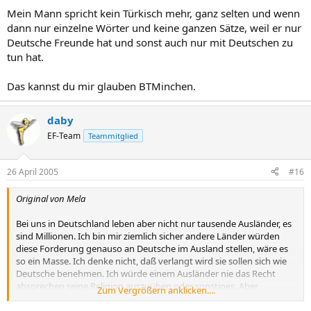
Mein Mann spricht kein Türkisch mehr, ganz selten und wenn
dann nur einzelne Wörter und keine ganzen Sätze, weil er nur
Deutsche Freunde hat und sonst auch nur mit Deutschen zu
tun hat.
Das kannst du mir glauben BTMinchen.
daby
EF-Team
Teammitglied
26 April 2005
#16
Original von Mela
Bei uns in Deutschland leben aber nicht nur tausende Ausländer, es
sind Millionen. Ich bin mir ziemlich sicher andere Länder würden
diese Forderung genauso an Deutsche im Ausland stellen, wäre es
so ein Masse. Ich denke nicht, daß verlangt wird sie sollen sich wie
Deutsche benehmen. Ich würde einem Ausländer nie das Recht
absprechen seine Religion auszuüben oder sonstiges. Aber
Zum Vergrößern anklicken....
anpassen muß man sich schon und wer dazu nicht bereit ist
Winken)