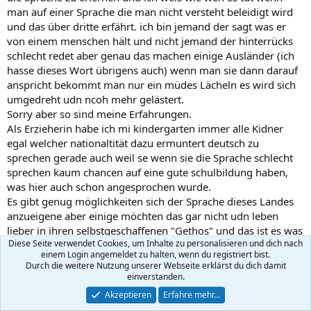
bekamen kinder, usw. die folgenden generationen wuchsen hier auf,
man auf einer Sprache die man nicht versteht beleidigt wird
sie wären jetzt in der türkei auch ausländer. und nur weil sie
und das über dritte erfährt. ich bin jemand der sagt was er
vielleicht etwas andere kulturelle dinge haben und noch eine
von einem menschen hält und nicht jemand der hinterrücks
andere sprache sprechen sind sie doch nicht mitbürger 2. klasse. in
schlecht redet aber genau das machen einige Ausländer (ich
anderen ländern gibt es zb auch deutsche gemeinden und
deutsche gruppen, um auswanderern in stück der kultur zu
hasse dieses Wort übrigens auch) wenn man sie dann darauf
erhalten. sogar im irak gab es katholische kirchen mit zt deutschen
anspricht bekommt man nur ein müdes Lächeln es wird sich
priestern...
umgedreht udn ncoh mehr gelästert.
Sorry aber so sind meine Erfahrungen.
Als Erzieherin habe ich mi kindergarten immer alle Kidner
egal welcher nationaltität dazu ermuntert deutsch zu
sprechen gerade auch weil se wenn sie die Sprache schlecht
sprechen kaum chancen auf eine gute schulbildung haben,
was hier auch schon angesprochen wurde.
Es gibt genug möglichkeiten sich der Sprache dieses Landes
anzueigene aber einige möchten das gar nicht udn leben
lieber in ihren selbstgeschaffenen "Gethos" und das ist es was
Diese Seite verwendet Cookies, um Inhalte zu personalisieren und dich nach
ich nicht verstehe.
einem Login angemeldet zu halten, wenn du registriert bist.
Durch die weitere Nutzung unserer Webseite erklärst du dich damit
Letzte
1 von 3
Nächste
einverstanden.
Akzeptieren
Erfahre mehr…
Du musst dich einloggen oder registrieren, um hier zu antworten.