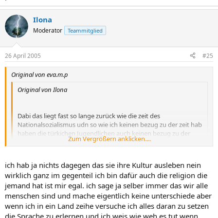
Ilona
Moderator
Teammitglied
26 April 2005
#25
Original von eva.m.p
Original von Ilona
Dabi das liegt fast so lange zurück wie die zeit des
Nationalsozialismus udn so wie ich keinen bezug zu der zeit hab
haben die türkichen Jugendlichen auch keinen bezug zu der
Zum Vergrößern anklicken....
tzeit als ihre Großeltern nach Deutschland geholt wurden.
ich denke das das Argument gestrichen werden kann, nur weil
Zum Vergrößern anklicken....
meine Großeltern damals vielleicht der Politik angehörten kann
ich hab ja nichts dagegen das sie ihre Kultur ausleben nein
man mich nicht als Nazi beschimpfen und genauso kann man
wirklich ganz im gegenteil ich bin dafür auch die religion die
die jugendlichen Türken nicht dafür dankbar sein das sie
natürlich sollen wir auch nicht den jugendlichen dankbar dafür sein,
jemand hat ist mir egal. ich sage ja selber immer das wir alle
behilflich waren Deutschland wieder mitaufzubauen. den sie
was ihre groseltern einmal geleistet haben, aber wir sollten
waren es nicht.
menschen sind und mache eigentlich keine unterschiede aber
akzeptieren, dass sie hier leben und auch ein stück ihre kultur
weiterführen. damals wurden türken (und italiener,...) nach d geholt
wenn ich in ein Land zeihe versuche ich alles daran zu setzen
um aufzuräumen und aufzubauen, sie gründeten hier familien,
die Sprache zu erlernen und ich weis wie weh es tut wenn