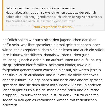
Dabi das liegt fast so lange zurück wie die zeit des
Nationalsozialismus udn so wie ich keinen bezug zu der zeit hab
haben die türkichen Jugendlichen auch keinen bezug zu der tzeit als
ihre Großeltern nach Deutschland geholt wurden.
ich denke das das Argument gestrichen werden kann, nur weil
Zum Vergrößern anklicken....
meine Großeltern damals vielleicht der Politik angehörten kann
man mich nicht als Nazi beschimpfen und genauso kann man die
jugendlichen Türken nicht dafür dankbar sein das sie behilflich
natürlich sollen wir auch nicht den jugendlichen dankbar
waren Deutschland wieder mitaufzubauen. den sie waren es nicht.
dafür sein, was ihre groseltern einmal geleistet haben, aber
wir sollten akzeptieren, dass sie hier leben und auch ein stück
ihre kultur weiterführen. damals wurden türken (und
italiener,...) nach d geholt um aufzuräumen und aufzubauen,
sie gründeten hier familien, bekamen kinder, usw. die
folgenden generationen wuchsen hier auf, sie wären jetzt in
der türkei auch ausländer. und nur weil sie vielleicht etwas
andere kulturelle dinge haben und noch eine andere sprache
sprechen sind sie doch nicht mitbürger 2. klasse. in anderen
ländern gibt es zb auch deutsche gemeinden und deutsche
gruppen, um auswanderern in stück der kultur zu erhalten.
sogar im irak gab es katholische kirchen mit zt deutschen
priestern...