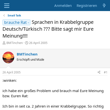
Anmelden
Registrieren
Small Talk
Sprachen in Krabbelgruppe
brauche Rat -
Deutsch/Türkisch ??? Bitte sagt mir Eure
Meinung!!!!
E
E
BMTinchen
26 April 2005
r
r
s
s
BMTinchen
t
t
Erschöpft und Müde
e
e
l
l
l
l
26 April 2005
#1
e
t
r
a
:winken:
m
ich habe ein großes Problem und brauch mal Eure Meinung
bzw. Euren Rat:
Ich bin in seit ca. 2 Jahren in einer Krabbelgruppe. So richtig