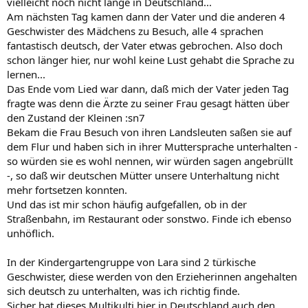
vielleicht noch nicht lange in Deutschland...
Am nächsten Tag kamen dann der Vater und die anderen 4
Geschwister des Mädchens zu Besuch, alle 4 sprachen
fantastisch deutsch, der Vater etwas gebrochen. Also doch
schon länger hier, nur wohl keine Lust gehabt die Sprache zu
lernen...
Das Ende vom Lied war dann, daß mich der Vater jeden Tag
fragte was denn die Ärzte zu seiner Frau gesagt hätten über
den Zustand der Kleinen :sn7
Bekam die Frau Besuch von ihren Landsleuten saßen sie auf
dem Flur und haben sich in ihrer Muttersprache unterhalten -
so würden sie es wohl nennen, wir würden sagen angebrüllt
-, so daß wir deutschen Mütter unsere Unterhaltung nicht
mehr fortsetzen konnten.
Und das ist mir schon häufig aufgefallen, ob in der
Straßenbahn, im Restaurant oder sonstwo. Finde ich ebenso
unhöflich.
In der Kindergartengruppe von Lara sind 2 türkische
Geschwister, diese werden von den Erzieherinnen angehalten
sich deutsch zu unterhalten, was ich richtig finde.
Sicher hat dieses Multikulti hier in Deutschland auch den