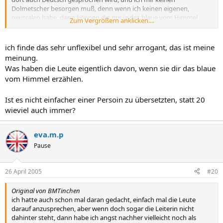
Dolmetscher besorgen muß, denn wenn ich keinen eigenen,
neutralen habe, dann können die mir ja das blaue vom Himmel
Zum Vergrößern anklicken....
erzählen.
ich finde das sehr unflexibel und sehr arrogant, das ist meine
meinung.
Was haben die Leute eigentlich davon, wenn sie dir das blaue
vom Himmel erzählen.
Ist es nicht einfacher einer Persoin zu übersetzten, statt 20
wieviel auch immer?
eva.m.p
Pause
26 April 2005
#20
Original von BMTinchen
ich hatte auch schon mal daran gedacht, einfach mal die Leute
darauf anzusprechen, aber wenn doch sogar die Leiterin nicht
dahinter steht, dann habe ich angst nachher vielleicht noch als