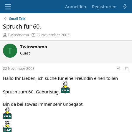
Anmelden
Registrieren
Small Talk
Spruch für 60.
E
E
Twinsmama
22 November 2003
r
r
s
s
Twinsmama
T
t
t
Guest
e
e
l
l
l
l
22 November 2003
#1
e
t
r
a
Hallo Ihr Lieben, ich suche für eine Freundin einen tollen
m
Spruch zum 60. Geburtstag.
Bin da bei sowas immer sehr unbegabt.