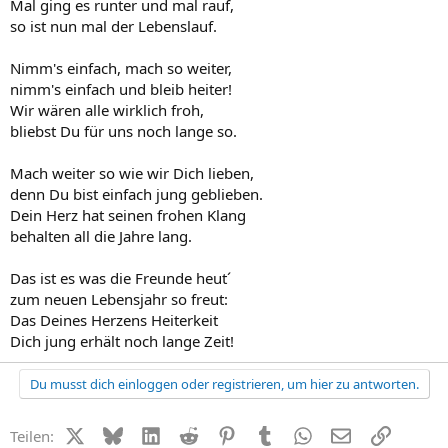
Mal ging es runter und mal rauf,
so ist nun mal der Lebenslauf.
Nimm's einfach, mach so weiter,
nimm's einfach und bleib heiter!
Wir wären alle wirklich froh,
bliebst Du für uns noch lange so.
Mach weiter so wie wir Dich lieben,
denn Du bist einfach jung geblieben.
Dein Herz hat seinen frohen Klang
behalten all die Jahre lang.
Das ist es was die Freunde heut´
zum neuen Lebensjahr so freut:
Das Deines Herzens Heiterkeit
Dich jung erhält noch lange Zeit!
Du musst dich einloggen oder registrieren, um hier zu antworten.
X (Twitter)
Bluesky
LinkedIn
Reddit
Pinterest
Tumblr
WhatsApp
E-Mail
Link
Teilen: