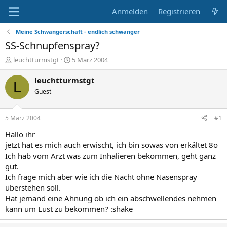
Anmelden
Registrieren
Meine Schwangerschaft - endlich schwanger
SS-Schnupfenspray?
E
E
leuchtturmstgt
5 März 2004
r
r
s
s
leuchtturmstgt
L
t
t
Guest
e
e
l
l
l
l
5 März 2004
#1
e
t
r
a
Hallo ihr
m
jetzt hat es mich auch erwischt, ich bin sowas von erkältet 8o
Ich hab vom Arzt was zum Inhalieren bekommen, geht ganz
gut.
Ich frage mich aber wie ich die Nacht ohne Nasenspray
überstehen soll.
Hat jemand eine Ahnung ob ich ein abschwellendes nehmen
kann um Lust zu bekommen? :shake