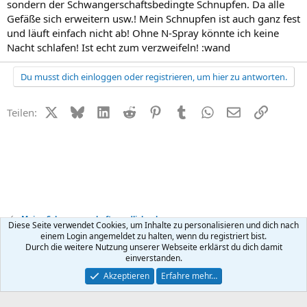
sondern der Schwangerschaftsbedingte Schnupfen. Da alle
Gefäße sich erweitern usw.! Mein Schnupfen ist auch ganz fest
und läuft einfach nicht ab! Ohne N-Spray könnte ich keine
Nacht schlafen! Ist echt zum verzweifeln! :wand
Du musst dich einloggen oder registrieren, um hier zu antworten.
X (Twitter)
Bluesky
LinkedIn
Reddit
Pinterest
Tumblr
WhatsApp
E-Mail
Link
Teilen:
Meine Schwangerschaft - endlich schwanger
Diese Seite verwendet Cookies, um Inhalte zu personalisieren und dich nach
einem Login angemeldet zu halten, wenn du registriert bist.
Durch die weitere Nutzung unserer Webseite erklärst du dich damit
Kontakt
Nutzungsbedingungen
Datenschutz
Hilfe
R
einverstanden.
S
S
®
Community platform by XenForo
© 2010-2026 XenForo Ltd.
Akzeptieren
Erfahre mehr…