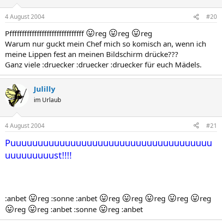
4 August 2004
#20
😛
😛
😛
Pffffffffffffffffffffffffffffff
reg
reg
reg
Warum nur guckt mein Chef mich so komisch an, wenn ich
meine Lippen fest an meinen Bildschirm drücke???
Ganz viele :druecker :druecker :druecker für euch Mädels.
Julilly
im Urlaub
4 August 2004
#21
Puuuuuuuuuuuuuuuuuuuuuuuuuuuuuuuuuuuuu
uuuuuuuuust!!!!
😛
😛
😛
😛
😛
😛
:anbet
reg :sonne :anbet
reg
reg
reg
reg
reg
😛
😛
😛
reg
reg :anbet :sonne
reg :anbet