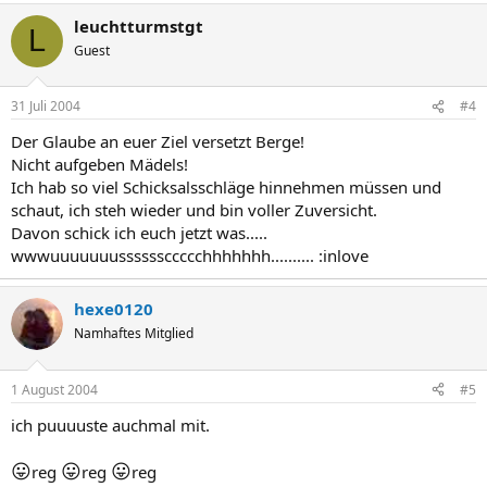
leuchtturmstgt
L
Guest
31 Juli 2004
#4
Der Glaube an euer Ziel versetzt Berge!
Nicht aufgeben Mädels!
Ich hab so viel Schicksalsschläge hinnehmen müssen und
schaut, ich steh wieder und bin voller Zuversicht.
Davon schick ich euch jetzt was.....
wwwuuuuuuussssssccccchhhhhhh.......... :inlove
hexe0120
Namhaftes Mitglied
1 August 2004
#5
ich puuuuste auchmal mit.
😛
😛
😛
reg
reg
reg