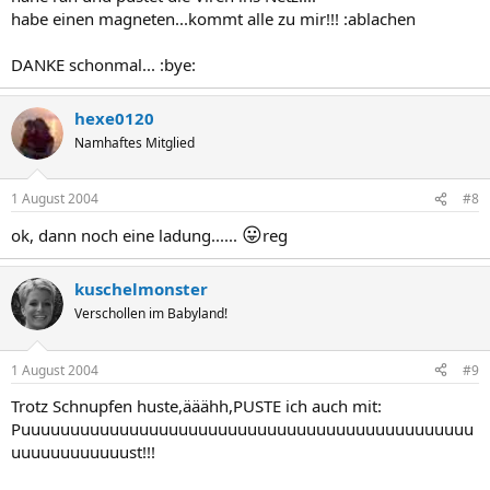
habe einen magneten...kommt alle zu mir!!! :ablachen
DANKE schonmal... :bye:
hexe0120
Namhaftes Mitglied
1 August 2004
#8
😛
ok, dann noch eine ladung......
reg
kuschelmonster
Verschollen im Babyland!
1 August 2004
#9
Trotz Schnupfen huste,ääähh,PUSTE ich auch mit:
Puuuuuuuuuuuuuuuuuuuuuuuuuuuuuuuuuuuuuuuuuuuuuu
uuuuuuuuuuuust!!!