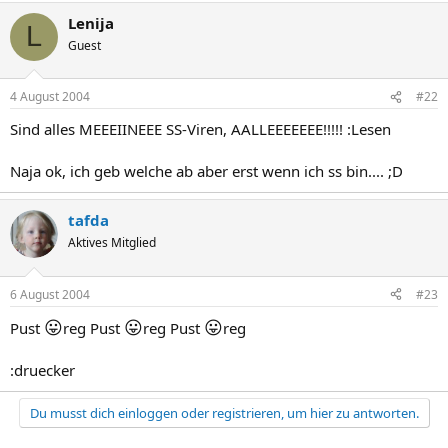
Lenija
L
Guest
4 August 2004
#22
Sind alles MEEEIINEEE SS-Viren, AALLEEEEEEE!!!!! :Lesen
Naja ok, ich geb welche ab aber erst wenn ich ss bin.... ;D
tafda
Aktives Mitglied
6 August 2004
#23
😛
😛
😛
Pust
reg Pust
reg Pust
reg
:druecker
Du musst dich einloggen oder registrieren, um hier zu antworten.