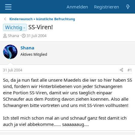
Anmelden
Registrieren
Kinderwunsch + künstliche Befruchtung
SS-Viren!
Wichtig -
E
E
Shana
31 Juli 2004
r
r
s
s
Shana
t
t
Aktives Mitglied
e
e
l
l
l
l
31 Juli 2004
#1
e
t
r
a
So, da ja nun fast alle unsere Maedels die iwr so hier haben SS
m
sind, fordern wir Hinterbliebenen von jeder Schwangeren
eine Portion SS-Viren, damit wir uns taeglich einpaar
SChnaufer aus dem Posting davon ziehen koennen. Also alle
Schwangren bitte vortreten und uns mit SS-Viren vollhusten!
Ich stell mich schon mal an und schnauf ganz fest damit ich
auch ja viel abbekomme...... saaaaaaug....