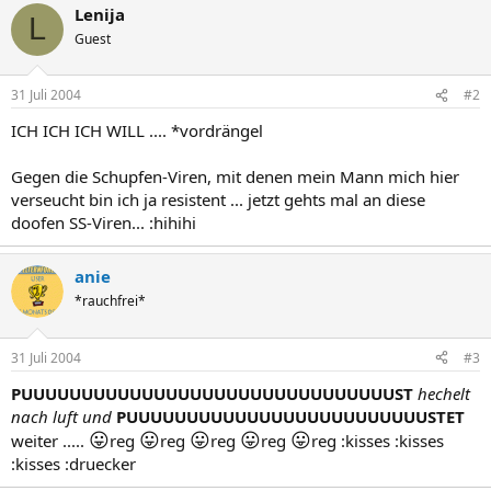
Lenija
L
Guest
31 Juli 2004
#2
ICH ICH ICH WILL .... *vordrängel
Gegen die Schupfen-Viren, mit denen mein Mann mich hier
verseucht bin ich ja resistent ... jetzt gehts mal an diese
doofen SS-Viren... :hihihi
anie
*rauchfrei*
31 Juli 2004
#3
PUUUUUUUUUUUUUUUUUUUUUUUUUUUUUUUST
hechelt
nach luft und
PUUUUUUUUUUUUUUUUUUUUUUUUUSTET
😛
😛
😛
😛
😛
weiter .....
reg
reg
reg
reg
reg :kisses :kisses
:kisses :druecker