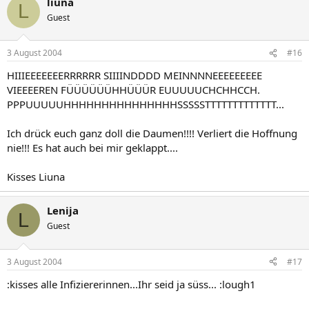
liuna
L
Guest
3 August 2004
#16
HIIIEEEEEEERRRRRR SIIIINDDDD MEINNNNEEEEEEEEE
VIEEEEREN FÜÜÜÜÜÜHHÜÜÜR EUUUUUCHCHHCCH.
PPPUUUUUHHHHHHHHHHHHHHHSSSSSTTTTTTTTTTTTT...
Ich drück euch ganz doll die Daumen!!!! Verliert die Hoffnung
nie!!! Es hat auch bei mir geklappt....
Kisses Liuna
Lenija
L
Guest
3 August 2004
#17
:kisses alle Infiziererinnen...Ihr seid ja süss... :lough1