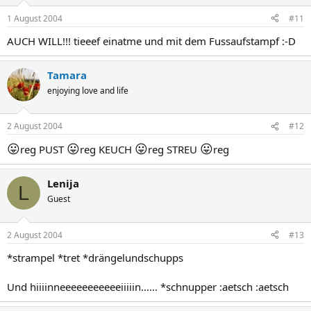
1 August 2004
#11
AUCH WILL!!! tieeef einatme und mit dem Fussaufstampf :-D
Tamara
enjoying love and life
2 August 2004
#12
😛
😛
😛
😛
reg PUST
reg KEUCH
reg STREU
reg
Lenija
L
Guest
2 August 2004
#13
*strampel *tret *drängelundschupps
Und hiiiinneeeeeeeeeeeiiiiin...... *schnupper :aetsch :aetsch