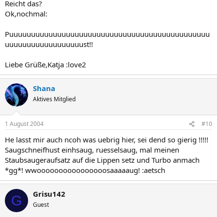
Reicht das?
Ok,nochmal:
Puuuuuuuuuuuuuuuuuuuuuuuuuuuuuuuuuuuuuuuuuuuuuu
uuuuuuuuuuuuuuuuuust!!
Liebe Grüße,Katja :love2
Shana
Aktives Mitglied
1 August 2004
#10
He lasst mir auch ncoh was uebrig hier, sei dend so gierig !!!!!
Saugschneifhust einhsaug, ruesselsaug, mal meinen
Staubsaugeraufsatz auf die Lippen setz und Turbo anmach
*gg*! wwoooooooooooooooosaaaaaug! :aetsch
Grisu142
G
Guest