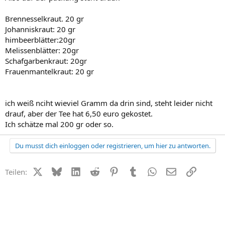
Brennesselkraut. 20 gr
Johanniskraut: 20 gr
himbeerblätter:20gr
Melissenblätter: 20gr
Schafgarbenkraut: 20gr
Frauenmantelkraut: 20 gr
ich weiß nciht wieviel Gramm da drin sind, steht leider nicht
drauf, aber der Tee hat 6,50 euro gekostet.
Ich schätze mal 200 gr oder so.
Du musst dich einloggen oder registrieren, um hier zu antworten.
X (Twitter)
Bluesky
LinkedIn
Reddit
Pinterest
Tumblr
WhatsApp
E-Mail
Link
Teilen: