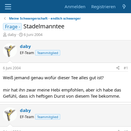
Anmelden
Registrieren
Meine Schwangerschaft - endlich schwanger
Stadelmanntee
Frage -
E
E
daby
6 Juni 2004
r
r
s
s
daby
t
t
EF-Team
Teammitglied
e
e
l
l
l
l
6 Juni 2004
#1
e
t
r
a
Weiß jemand genau wofür dieser Tee alles gut ist?
m
mir hat ihn zwar meine Hebi empfohlen, aber ich habe das
Gefühl, dass ich heftigen Durst von diesem Tee bekomme.
daby
EF-Team
Teammitglied