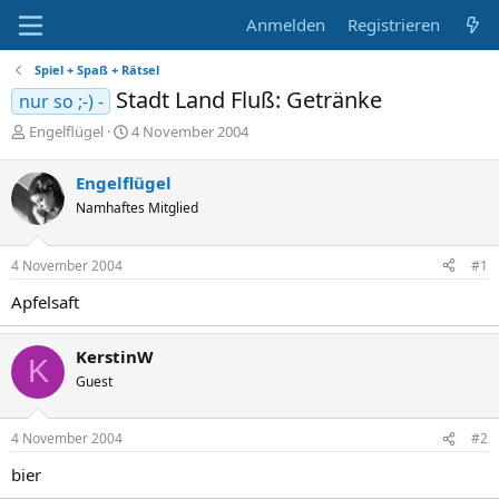
Anmelden
Registrieren
Spiel + Spaß + Rätsel
Stadt Land Fluß: Getränke
nur so ;-) -
E
E
Engelflügel
4 November 2004
r
r
s
s
Engelflügel
t
t
Namhaftes Mitglied
e
e
l
l
l
l
4 November 2004
#1
e
t
r
a
Apfelsaft
m
KerstinW
K
Guest
4 November 2004
#2
bier