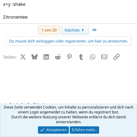
x+y :shake
Zitronentee
Letzte
1 von 20
Nächste
Du musst dich einloggen oder registrieren, um hier zu antworten.
X (Twitter)
Bluesky
LinkedIn
Reddit
Pinterest
Tumblr
WhatsApp
E-Mail
Link
Teilen:
Spiel + Spaß + Rätsel
Diese Seite verwendet Cookies, um Inhalte zu personalisieren und dich nach
einem Login angemeldet zu halten, wenn du registriert bist.
Durch die weitere Nutzung unserer Webseite erklärst du dich damit
Kontakt
Nutzungsbedingungen
Datenschutz
Hilfe
R
einverstanden.
S
S
®
Community platform by XenForo
© 2010-2026 XenForo Ltd.
Akzeptieren
Erfahre mehr…