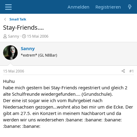
Anmelden
Registrieren
Small Talk
Stay-Friends....
E
E
Sanny
15 Mai 2006
r
r
s
s
Sanny
t
t
*extrem* (GL N8Bar)
e
e
l
l
l
l
15 Mai 2006
#1
e
t
r
a
Huhu
m
habe mich gestern bei Stay-Friends regestriert und gleich 2
alte Schulfreunde wiedergefunden.... (Grundschule).
Der eine ist sogar wie ich vom Ruhrgebiet nach
Niedersachsen gezogen...wohnt also bei mir um die Ecke. Der
gibt am 27.5. ein Konzert in meinem Nachbarort und da
werden wir uns wiedersehen :banane: :banane: :banane:
:banane: :banane: