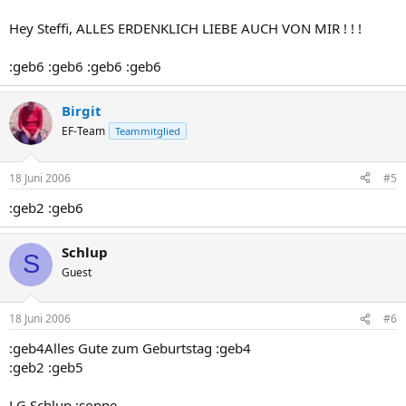
Hey Steffi, ALLES ERDENKLICH LIEBE AUCH VON MIR ! ! !
:geb6 :geb6 :geb6 :geb6
Birgit
EF-Team
Teammitglied
18 Juni 2006
#5
:geb2 :geb6
Schlup
S
Guest
18 Juni 2006
#6
:geb4Alles Gute zum Geburtstag :geb4
:geb2 :geb5
LG Schlup :sonne