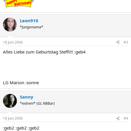
Leon910
*Jungsmama*
18 Juni 2006
#3
Alles Liebe zum Geburtstag Steffi!!! :geb4
LG Marion :sonne
Sanny
*extrem* (GL N8Bar)
18 Juni 2006
#4
:geb2 :geb2 :geb2