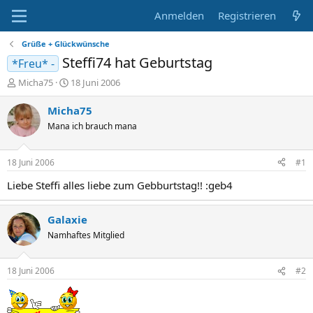
Anmelden
Registrieren
Grüße + Glückwünsche
Steffi74 hat Geburtstag
*Freu* -
E
E
Micha75
18 Juni 2006
r
r
s
s
Micha75
t
t
Mana ich brauch mana
e
e
l
l
l
l
18 Juni 2006
#1
e
t
r
a
Liebe Steffi alles liebe zum Gebburtstag!! :geb4
m
Galaxie
Namhaftes Mitglied
18 Juni 2006
#2