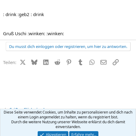
: drink :geb2 : drink
Gruß Uschi :winken: :winken:
Du musst dich einloggen oder registrieren, um hier zu antworten.
X (Twitter)
Bluesky
LinkedIn
Reddit
Pinterest
Tumblr
WhatsApp
E-Mail
Link
Teilen:
Grüße + Glückwünsche
Diese Seite verwendet Cookies, um Inhalte zu personalisieren und dich nach
einem Login angemeldet zu halten, wenn du registriert bist.
Durch die weitere Nutzung unserer Webseite erklärst du dich damit
Kontakt
Nutzungsbedingungen
Datenschutz
Hilfe
R
einverstanden.
S
S
®
Community platform by XenForo
© 2010-2026 XenForo Ltd.
Akzeptieren
Erfahre mehr…