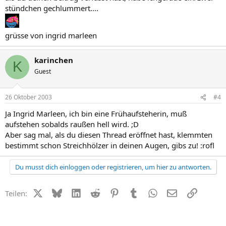
stündchen gechlummert....
grüsse von ingrid marleen
karinchen
K
Guest
26 Oktober 2003
#4
Ja Ingrid Marleen, ich bin eine Frühaufsteherin, muß
aufstehen sobalds raußen hell wird. ;D
Aber sag mal, als du diesen Thread eröffnet hast, klemmten
bestimmt schon Streichhölzer in deinen Augen, gibs zu! :rofl
Du musst dich einloggen oder registrieren, um hier zu antworten.
X (Twitter)
Bluesky
LinkedIn
Reddit
Pinterest
Tumblr
WhatsApp
E-Mail
Link
Teilen: