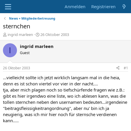
Anmelden
Registrieren
News + Mitgliederbetreuung
sternchen
E
E
ingrid marleen
26 Oktober 2003
r
r
s
s
ingrid marleen
I
t
t
Guest
e
e
l
l
l
l
26 Oktober 2003
#1
e
t
r
a
...vielleicht sollte ich jetzt wirklich langsam mal in die heia,
m
denn es ist schon viertel vor vier in der nacht....
tja, aber mich plagen noch so tiefschürfende fragen wie z.B.:
gibt es hier irgendwo eine liste, wo ich ablesen kann, was die
tollen sternchen neben den usernamen bedeuten...irgendeine
"beitragsfleissigkeitrangordnung", aber nu' bin ich ja
neugierig, was ich mir hier noch für sternsche verdienen
kann.....