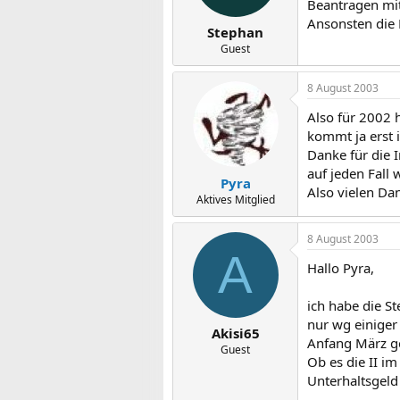
Beantragen mit
Ansonsten die 
Stephan
Guest
8 August 2003
Also für 2002 
kommt ja erst i
Danke für die 
auf jeden Fall 
Pyra
Also vielen Da
Aktives Mitglied
8 August 2003
A
Hallo Pyra,
ich habe die S
nur wg einiger 
Akisi65
Anfang März get
Guest
Ob es die II i
Unterhaltsgeld