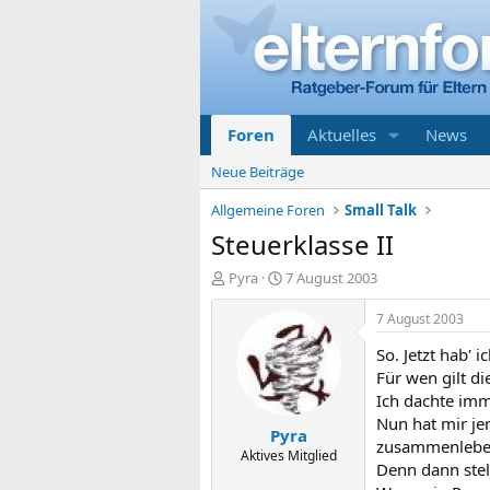
Foren
Aktuelles
News
Neue Beiträge
Allgemeine Foren
Small Talk
Steuerklasse II
E
E
Pyra
7 August 2003
r
r
s
s
7 August 2003
t
t
So. Jetzt hab' 
e
e
l
l
Für wen gilt di
l
l
Ich dachte imm
e
t
Nun hat mir je
Pyra
r
a
zusammenleben,
m
Aktives Mitglied
Denn dann stell