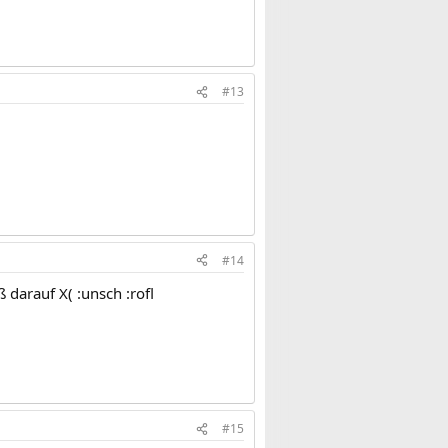
#13
#14
 darauf X( :unsch :rofl
#15