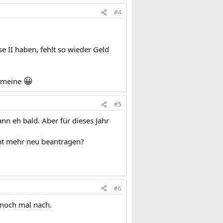
#4
e II haben, fehlt so wieder Geld
😀
h meine
#5
ann eh bald. Aber für dieses Jahr
cht mehr neu beantragen?
#6
 noch mal nach.