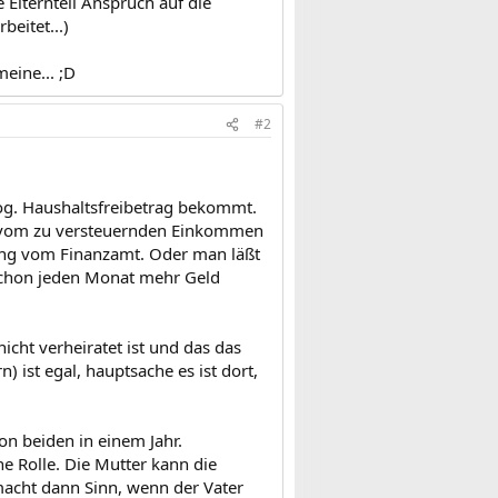
 Elternteil Anspruch auf die
beitet...)
meine... ;D
#2
 sog. Haushaltsfreibetrag bekommt.
ng vom zu versteuernden Einkommen
ung vom Finanzamt. Oder man läßt
 schon jeden Monat mehr Geld
nicht verheiratet ist und das das
) ist egal, hauptsache es ist dort,
on beiden in einem Jahr.
ine Rolle. Die Mutter kann die
macht dann Sinn, wenn der Vater