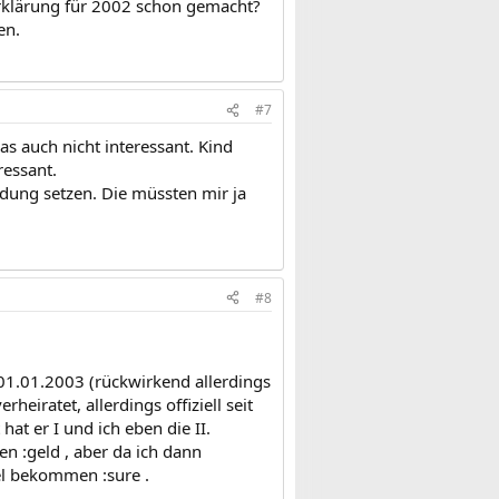
erklärung für 2002 schon gemacht?
en.
#7
s auch nicht interessant. Kind
ressant.
dung setzen. Die müssten mir ja
#8
01.01.2003 (rückwirkend allerdings
eiratet, allerdings offiziell seit
at er I und ich eben die II.
n :geld , aber da ich dann
el bekommen :sure .