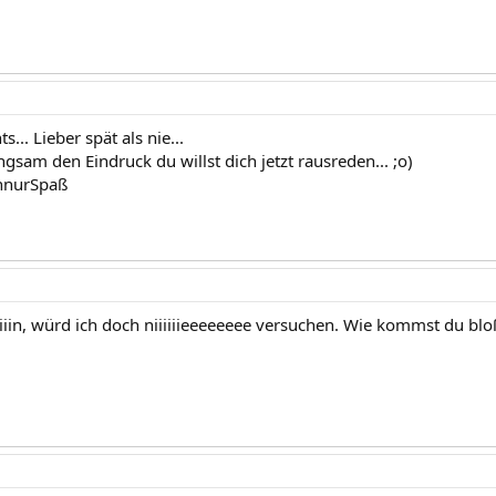
... Lieber spät als nie...
gsam den Eindruck du willst dich jetzt rausreden... ;o)
hnurSpaß
iiiiin, würd ich doch niiiiiieeeeeeee versuchen. Wie kommst du bloß