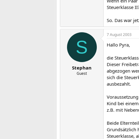
Wenn ein Paar 
Steuerklasse II
So. Das war jet
7 August 2003
S
Hallo Pyra,
die Steuerklass
Dieser Freibet
Stephan
abgezogen wer
Guest
sich die Steue
ausbezahlt.
Voraussetzung f
Kind bei einem 
z.B. mit Neben
Beide Elternte
Grundsätzlich h
Steuerklasse, 