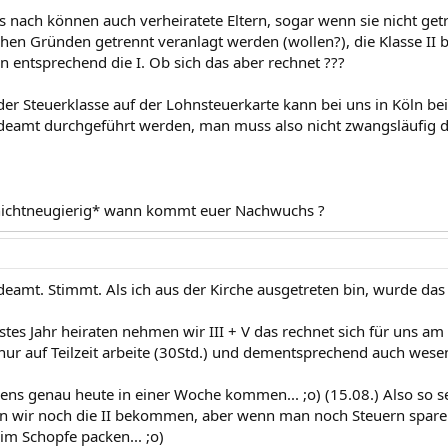
 nach können auch verheiratete Eltern, sogar wenn sie nicht getr
hen Gründen getrennt veranlagt werden (wollen?), die Klasse II b
n entsprechend die I. Ob sich das aber rechnet ???
er Steuerklasse auf der Lohnsteuerkarte kann bei uns in Köln b
amt durchgeführt werden, man muss also nicht zwangsläufig da
nichtneugierig* wann kommt euer Nachwuchs ?
amt. Stimmt. Als ich aus der Kirche ausgetreten bin, wurde das a
tes Jahr heiraten nehmen wir III + V das rechnet sich für uns am
h nur auf Teilzeit arbeite (30Std.) und dementsprechend auch wese
gens genau heute in einer Woche kommen... ;o) (15.08.) Also so s
nn wir noch die II bekommen, aber wenn man noch Steuern sparen
im Schopfe packen... ;o)