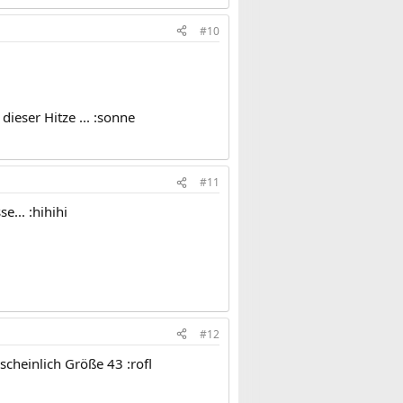
#10
dieser Hitze ... :sonne
#11
e... :hihihi
#12
scheinlich Größe 43 :rofl