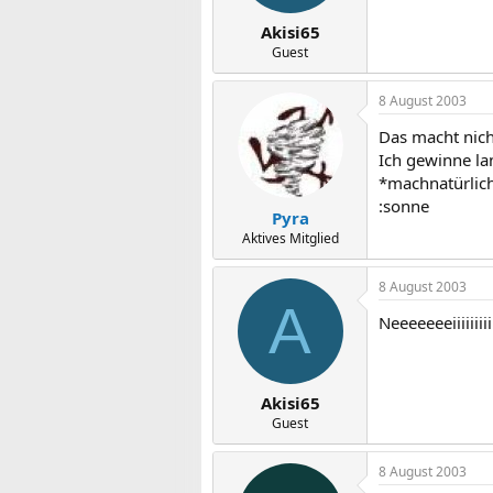
Akisi65
Guest
8 August 2003
Das macht nichts
Ich gewinne lan
*machnatürlic
:sonne
Pyra
Aktives Mitglied
8 August 2003
A
Neeeeeeeiiiiiii
Akisi65
Guest
8 August 2003