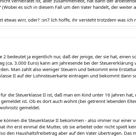
nicht verheiratet ist, aber zusammenlebt, hat dann der arbeitende
? (Wobei es sich in diesem Fall um den Vater handelt, der weiter ar
zt etwas wirr, oder? :sn7 Ich hoffe, ihr versteht trotzdem was ich 
e 2 bedeutet ja eigentlich nur, daß der jenige, der sie hat, einen
rag (ca. 3.000 Euro) kann am Jahresende bei der Steuererkläru
den. Man zahlt also weniger Steuern und bekommt eine Erstatt
rklasse II auf der Lohnsteuerkarte eintragen und bekommt dann
ür die Steuerklasse II ist, daß man ein Kind unter 16 Jahren hat, 
gemeldet ist. Ob es dort auch wohnt (bei getrennt lebenden Eltern
wohnsitz gemeldet.
ile können die Steuerklasse II bekommen - also immer nur einer v
at ihn erst einmal die Mutter, ob sie arbeitet oder nicht spielt ke
also den Haushaltsfreibetrag aber auf den Vater übertragen. Das 