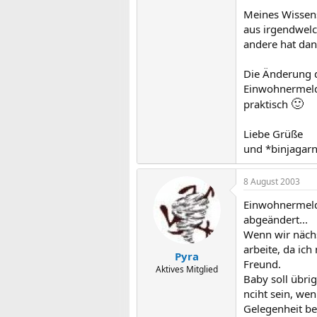
Meines Wissens
aus irgendwelc
andere hat dan
Die Änderung d
Einwohnermelde
🙂
praktisch
Liebe Grüße
und *binjagar
8 August 2003
Einwohnermelde
abgeändert...
Wenn wir nächs
arbeite, da ic
Pyra
Freund.
Aktives Mitglied
Baby soll übri
nciht sein, we
Gelegenheit be