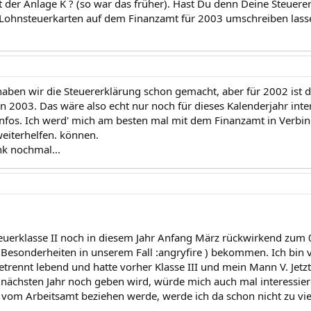
 der Anlage K ? (so war das früher). Hast Du denn Deine Steuer
Lohnsteuerkarten auf dem Finanzamt für 2003 umschreiben lass
haben wir die Steuererklärung schon gemacht, aber für 2002 ist da
n 2003. Das wäre also echt nur noch für dieses Kalenderjahr inte
Infos. Ich werd' mich am besten mal mit dem Finanzamt in Verbin
weiterhelfen. können.
nk nochmal...
teuerklasse II noch in diesem Jahr Anfang März rückwirkend zum 
Besonderheiten in unserem Fall :angryfire ) bekommen. Ich bin verh
rennt lebend und hatte vorher Klasse III und mein Mann V. Jetzt h
m nächsten Jahr noch geben wird, würde mich auch mal interessiere
 vom Arbeitsamt beziehen werde, werde ich da schon nicht zu vi