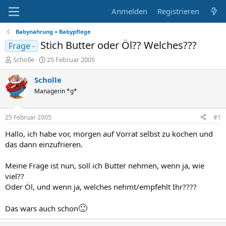
Anmelden
Registrieren
Babynahrung + Babypflege
Stich Butter oder Öl?? Welches???
Frage -
E
E
Scholle
25 Februar 2005
r
r
s
s
Scholle
t
t
Managerin *g*
e
e
l
l
l
l
25 Februar 2005
#1
e
t
r
a
Hallo, ich habe vor, morgen auf Vorrat selbst zu kochen und
m
das dann einzufrieren.
Meine Frage ist nun, soll ich Butter nehmen, wenn ja, wie
viel??
Oder Öl, und wenn ja, welches nehmt/empfehlt Ihr????
🙂
Das wars auch schon