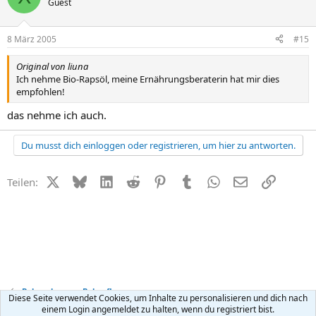
Guest
8 März 2005
#15
Original von liuna
Ich nehme Bio-Rapsöl, meine Ernährungsberaterin hat mir dies
empfohlen!
das nehme ich auch.
Du musst dich einloggen oder registrieren, um hier zu antworten.
X (Twitter)
Bluesky
LinkedIn
Reddit
Pinterest
Tumblr
WhatsApp
E-Mail
Link
Teilen:
Babynahrung + Babypflege
Diese Seite verwendet Cookies, um Inhalte zu personalisieren und dich nach
einem Login angemeldet zu halten, wenn du registriert bist.