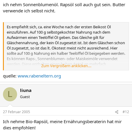
ich nehm Sonnenblumenöl. Rapsöl soll auch gut sein. Butter
verwende ich selbst nicht.
Es empfiehlt sich, ca. eine Woche nach der ersten Beikost Öl
einzuführen. Auf 100 g selbstgekochter Nahrung nach dem
Aufwärmen einen Teelöffel Öl geben. Das Gleiche gilt für
Gläschennahrung, der kein Öl zugesetzt ist. Ist dem Gläschen schon
Öl zugesetzt, so ist das lt. Ökotest meist nicht ausreichend. Hier
sollte auf 100 g Nahrung ein halber Teelöffel Öl beigegeben werden.
Es können Raps-, Sonnenblumen- oder Maiskeimöle verwendet
werden. Diese enthalten einen hohen Anteil an mehrfach
Zum Vergrößern anklicken....
ungesättigten Fettsäuren. Auf kaltgepresste Öle sollte zunächst
verzichtet werden, weil die darin enthaltenen Peroxyde die kindliche
quelle:
www.rabeneltern.org
Leber belasten.
liuna
L
Guest
27 Februar 2005
#12
Ich nehme Bio-Rapsöl, meine Ernährungsberaterin hat mir
dies empfohlen!