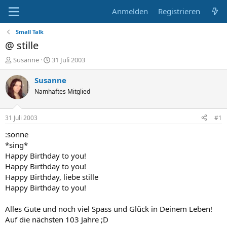
Anmelden
Registrieren
Small Talk
@ stille
E
E
Susanne
31 Juli 2003
r
r
s
s
Susanne
t
t
Namhaftes Mitglied
e
e
l
l
l
l
31 Juli 2003
#1
e
t
r
a
:sonne
m
*sing*
Happy Birthday to you!
Happy Birthday to you!
Happy Birthday, liebe stille
Happy Birthday to you!
Alles Gute und noch viel Spass und Glück in Deinem Leben!
Auf die nächsten 103 Jahre ;D