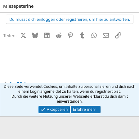
Miesepeterine
Du musst dich einloggen oder registrieren, um hier zu antworten.
X (Twitter)
Bluesky
LinkedIn
Reddit
Pinterest
Tumblr
WhatsApp
E-Mail
Link
Teilen:
Small Talk
Diese Seite verwendet Cookies, um Inhalte zu personalisieren und dich nach
einem Login angemeldet zu halten, wenn du registriert bist.
Durch die weitere Nutzung unserer Webseite erklärst du dich damit
Kontakt
Nutzungsbedingungen
Datenschutz
Hilfe
R
einverstanden.
S
S
®
Community platform by XenForo
© 2010-2026 XenForo Ltd.
Akzeptieren
Erfahre mehr…