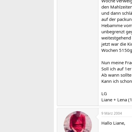
Woche verweige
den Mahlzeiten 
und dann schläf
auf der packun
Hebamme vom Rü
unbegrenzt geg
weitestgehend 
jetzt war die 
Wochen 5150g
Nun meine Fra
Soll ich auf 1e
Ab wann sollte 
Kann ich schon
LG
Liane + Lena (
9 März 2004
Hallo Liane,