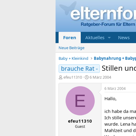
Foren
Aktuelles
News
Neue Beiträge
Baby + Kleinkind
Babynahrung + Baby
Stillen u
brauche Rat -
E
E
efeu11310
6 März 2004
r
r
s
s
6 März 2004
t
t
E
Hallo,
e
e
l
l
l
l
ich habe da ma
e
t
Ich stille uns
efeu11310
r
a
wurde. Lena ha
m
Guest
Mahlzeit und d