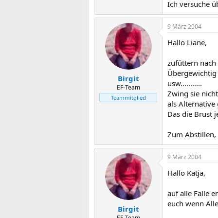
Ich versuche ü
9 März 2004
Hallo Liane,
zufüttern nach
Übergewichtig 
Birgit
usw...........
EF-Team
Zwing sie nicht
Teammitglied
als Alternative
Das die Brust 
Zum Abstillen,
9 März 2004
Hallo Katja,
auf alle Fälle 
euch wenn Alle
Birgit
EF-Team