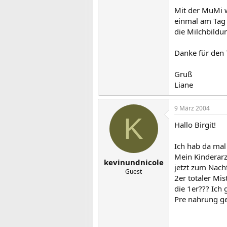
Mit der MuMi w
einmal am Tag 
die Milchbildu
Danke für den 
Gruß
Liane
9 März 2004
K
Hallo Birgit!
Ich hab da mal
Mein Kinderarz
kevinundnicole
jetzt zum Nach
Guest
2er totaler Mi
die 1er??? Ich 
Pre nahrung g