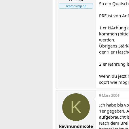
So ein Quatsch
Teammitglied
PRE ist von An
1 er NArhung e
kommen (bitte 
werden.
Übrigens Stärke
der 1 er Flasc
2 er Nahrung i
Wenn du jetzt 
sooft wie mögl
9 März 2004
K
Ich habe bis vo
1er gegeben. Al
aufgebraucht i
Nach dem Brei 
kevinundnicole