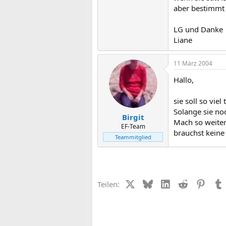
aber bestimmt 
LG und Danke
Liane
11 März 2004
Hallo,
sie soll so viel
Solange sie noc
Birgit
Mach so weiter 
EF-Team
brauchst keine
Teammitglied
X (Twitter)
Bluesky
LinkedIn
Reddit
Pinter
Teilen: