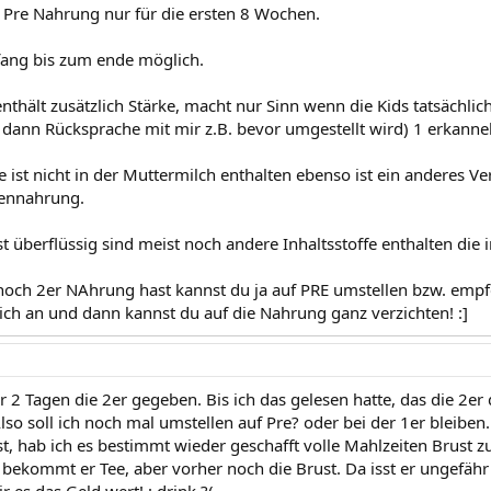
 Pre Nahrung nur für die ersten 8 Wochen.
fang bis zum ende möglich.
nthält zusätzlich Stärke, macht nur Sinn wenn die Kids tatsächlic
dann Rücksprache mit mir z.B. bevor umgestellt wird) 1 erkann
 ist nicht in der Muttermilch enthalten ebenso ist ein anderes Ve
hennahrung.
st überflüssig sind meist noch andere Inhaltsstoffe enthalten di
noch 2er NAhrung hast kannst du ja auf PRE umstellen bzw. empfeh
ich an und dann kannst du auf die Nahrung ganz verzichten! :]
r 2 Tagen die 2er gegeben. Bis ich das gelesen hatte, das die 2er 
so soll ich noch mal umstellen auf Pre? oder bei der 1er bleiben
st, hab ich es bestimmt wieder geschafft volle Mahlzeiten Brust 
bekommt er Tee, aber vorher noch die Brust. Da isst er ungefähr