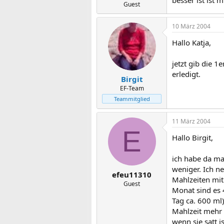
besser ist ist m
Guest
10 März 2004
Hallo Katja,
jetzt gib die 1
erledigt.
Birgit
EF-Team
Teammitglied
11 März 2004
E
Hallo Birgit,
ich habe da ma
weniger. Ich n
efeu11310
Mahlzeiten mit 
Guest
Monat sind es 
Tag ca. 600 ml
Mahlzeit mehr 
wenn sie satt 