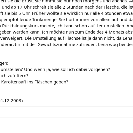
rt sie die Brust, sie nimmt sie nur noch morgens und abends. 
und ab 17 Uhr schreit sie alle 2 Stunden nach der Flasche, die le
t sie bis 5 Uhr. Früher wollte sie wirklich nur alle 4 Stunden etwas
g empfohlende Trinkmenge. Sie hört immer von allein auf und d
ckbildungskurs meinte, ich kann schon auf 1er umstellen. Aber
eben werden kann. Ich möchte nun zum Ende des 4 Monats abstill
verweigert. Die Umstellung auf Flachse ist ja dann nicht, da Le
Kinderärztin mit der Gewichtszunahme zufrieden. Lena wog bei de
.
gen:
r umstellen? Und wenn ja, wie soll ich dabei vorgehen?
ich zufüttern?
 Karottensaft ins Fläschen geben?
14.12.2003)