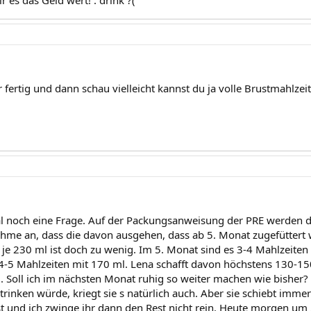
ir es das Geld wert! : drink ?(
er fertig und dann schau vielleicht kannst du ja volle Brustmahlze
l noch eine Frage. Auf der Packungsanweisung der PRE werden 
ehme an, dass die davon ausgehen, dass ab 5. Monat zugefüttert
je 230 ml ist doch zu wenig. Im 5. Monat sind es 3-4 Mahlzeiten 
4-5 Mahlzeiten mit 170 ml. Lena schafft davon höchstens 130-15
). Soll ich im nächsten Monat ruhig so weiter machen wie bisher?
trinken würde, kriegt sie s natürlich auch. Aber sie schiebt imm
ist und ich zwinge ihr dann den Rest nicht rein. Heute morgen um