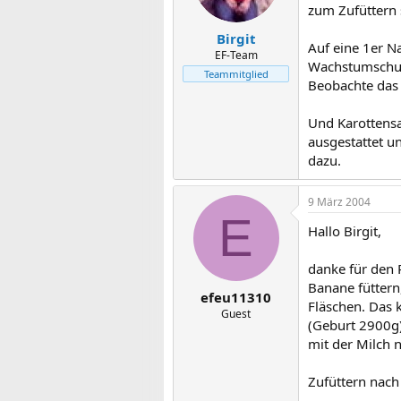
zum Zufüttern 
Birgit
Auf eine 1er N
EF-Team
Wachstumschub
Teammitglied
Beobachte das 
Und Karottensa
ausgestattet u
dazu.
9 März 2004
E
Hallo Birgit,
danke für den 
Banane füttern
efeu11310
Fläschen. Das 
Guest
(Geburt 2900g)
mit der Milch n
Zufüttern nach