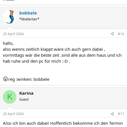
bobbele
*Muttertier*
29 April 2004
#16
hallo,
also wenns zeitlich klappt wäre ich auch gern dabei ,
vormittags wär die beste zeit .sind alle aus dem haus und ich
hab ruhe und den pc für mich :-D .
😛
reg :winken: bobbele
Karina
K
Guest
29 April 2004
#17
Also ich bin auch dabei! Hoffentlich bekomme ich den Termin