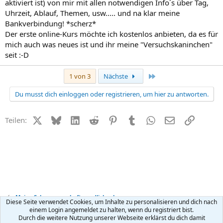
aktiviert ist) von mir mit allen notwendigen Info´s über Tag,
Uhrzeit, Ablauf, Themen, usw..... und na klar meine
Bankverbindung! *scherz*
Der erste online-Kurs möchte ich kostenlos anbieten, da es für
mich auch was neues ist und ihr meine "Versuchskaninchen"
seit :-D
Letzte
1 von 3
Nächste
Du musst dich einloggen oder registrieren, um hier zu antworten.
X (Twitter)
Bluesky
LinkedIn
Reddit
Pinterest
Tumblr
WhatsApp
E-Mail
Link
Teilen:
Meine Schwangerschaft - endlich schwanger
Diese Seite verwendet Cookies, um Inhalte zu personalisieren und dich nach
einem Login angemeldet zu halten, wenn du registriert bist.
Durch die weitere Nutzung unserer Webseite erklärst du dich damit
Kontakt
Nutzungsbedingungen
Datenschutz
Hilfe
R