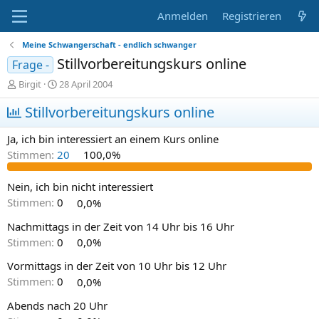
Anmelden
Registrieren
Meine Schwangerschaft - endlich schwanger
Stillvorbereitungskurs online
Frage -
E
E
Birgit
28 April 2004
r
r
s
Stillvorbereitungskurs online
s
t
t
e
e
Ja, ich bin interessiert an einem Kurs online
l
l
Stimmen:
20
100,0%
l
l
e
t
r
a
Nein, ich bin nicht interessiert
m
Stimmen:
0
0,0%
Nachmittags in der Zeit von 14 Uhr bis 16 Uhr
Stimmen:
0
0,0%
Vormittags in der Zeit von 10 Uhr bis 12 Uhr
Stimmen:
0
0,0%
Abends nach 20 Uhr