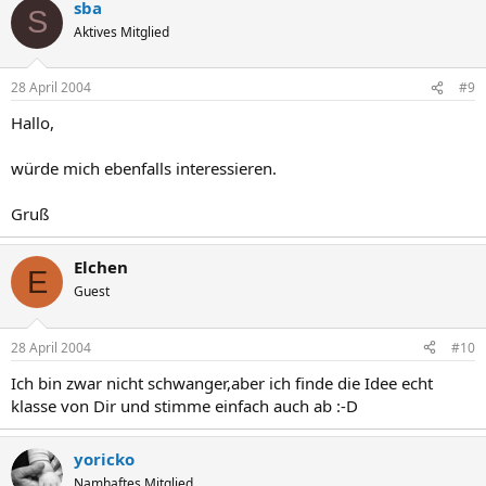
sba
S
Aktives Mitglied
28 April 2004
#9
Hallo,
würde mich ebenfalls interessieren.
Gruß
Elchen
E
Guest
28 April 2004
#10
Ich bin zwar nicht schwanger,aber ich finde die Idee echt
klasse von Dir und stimme einfach auch ab :-D
yoricko
Namhaftes Mitglied