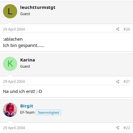
leuchtturmstgt
L
Guest
29 April 2004
#20
:ablachen
Ich bin gespannt......
Karina
K
Guest
29 April 2004
#21
Na und ich erst! :-D
Birgit
EF-Team
Teammitglied
29 April 2004
#22