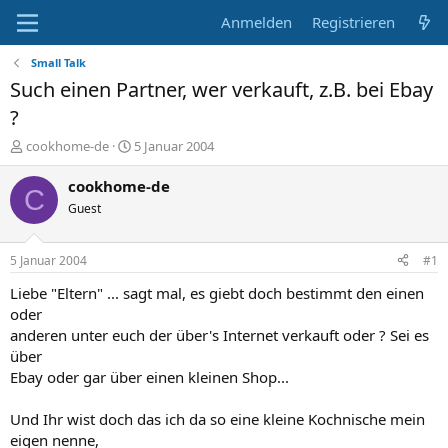
Anmelden
Registrieren
Small Talk
Such einen Partner, wer verkauft, z.B. bei Ebay
?
E
E
cookhome-de
5 Januar 2004
r
r
s
s
cookhome-de
C
t
t
Guest
e
e
l
l
l
l
5 Januar 2004
#1
e
t
r
a
Liebe "Eltern" ... sagt mal, es giebt doch bestimmt den einen
m
oder
anderen unter euch der über's Internet verkauft oder ? Sei es
über
Ebay oder gar über einen kleinen Shop...
Und Ihr wist doch das ich da so eine kleine Kochnische mein
eigen nenne,