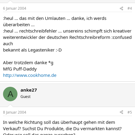
6 Januar 2004
#4
:heul ... das mit den Umlauten ... danke, ich werds
überarbeiten ...
:heul ... rechtschreibfehler ... unsereins schimpft sich kreativer
weiterentwickler der deutschen Rechtschreibreform :confused
auch
bekannt als Legasteniker :-D
Aber trotzdem danke *g
MfG Puff-Daddy
http://www.cookhome.de
anke27
A
Guest
8 Januar 2004
#5
In welche Richtung soll das überhaupt gehen mit dem
Verkauf? Suchst Du Produkte, die Du vermarkten kannst?
Oder wie soll das ganze aussehen?