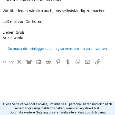
Wir überlegen nämlich auch, uns selbstständig zu machen....
Laß mal von Dir hören!
Lieben Gruß
Anke :wink:
Du musst dich einloggen oder registrieren, um hier zu antworten.
X (Twitter)
Bluesky
LinkedIn
Reddit
Pinterest
Tumblr
WhatsApp
E-Mail
Link
Teilen:
Small Talk
Diese Seite verwendet Cookies, um Inhalte zu personalisieren und dich nach
einem Login angemeldet zu halten, wenn du registriert bist.
Durch die weitere Nutzung unserer Webseite erklärst du dich damit
Kontakt
Nutzungsbedingungen
Datenschutz
Hilfe
R