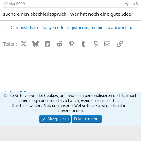
19 Mai 2009
#8
suche einen abschiedsspruch - wer hat noch eine gute Idee?
Du musst dich einloggen oder registrieren, um hier zu antworten.
X (Twitter)
Bluesky
LinkedIn
Reddit
Pinterest
Tumblr
WhatsApp
E-Mail
Link
Teilen:
Small Talk
Diese Seite verwendet Cookies, um Inhalte zu personalisieren und dich nach
einem Login angemeldet zu halten, wenn du registriert bist.
Durch die weitere Nutzung unserer Webseite erklärst du dich damit
Kontakt
Nutzungsbedingungen
Datenschutz
Hilfe
R
einverstanden.
S
S
®
Community platform by XenForo
© 2010-2026 XenForo Ltd.
Akzeptieren
Erfahre mehr…