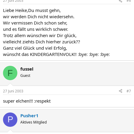
27 Juni 2003
#6
Liebe Heike,Du musst gehn,
wir werden Dich nicht wiedersehn.
Wir vermissen Dich schon sehr,
und es fällt uns wirklich schwer.
Trotz allem wünschen wir Dir glück,
vielleicht ziehts Dich hierher zurück??
Ganz viel Glück und viel Erfolg,
wünscht das KINDERGARTENVOLK!! :bye: :bye: :bye:
fussel
F
Guest
27 Juni 2003
#7
super elchen!!! :respekt
Pusher1
P
Aktives Mitglied