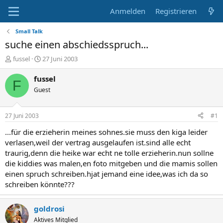
Anmelden
Registrieren
Small Talk
suche einen abschiedsspruch...
E
E
fussel
27 Juni 2003
r
r
s
s
fussel
F
t
t
Guest
e
e
l
l
l
l
27 Juni 2003
#1
e
t
r
a
...für die erzieherin meines sohnes.sie muss den kiga leider
m
verlasen,weil der vertrag ausgelaufen ist.sind alle echt
traurig,denn die heike war echt ne tolle erzieherin.nun sollne
die kiddies was malen,en foto mitgeben und die mamis sollen
einen spruch schreiben.hjat jemand eine idee,was ich da so
schreiben könnte???
goldrosi
Aktives Mitglied