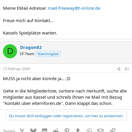
Meine EMail Adresse:
mad-freeway@t-online.de
Freue mich auf Kontakt...
Kassels Spielplätze warten.
Dragon82
D
EF-Team
Teammitglied
13 Februar 2006
#2
MUSS ja nicht aber könnte ja... ;D
Gehe in die Mitgliederliste, sortiere nach Herkunft, suche alle
mitglieder aus Kassel und schreib Ihnen ne Mail mit Bezug
"Kontakt über elternforen.de". Dann klappt das schon.
Du musst dich einloggen oder registrieren, um hier zu antworten.
X (Twitter)
Bluesky
LinkedIn
Reddit
Pinterest
Tumblr
WhatsApp
E-Mail
Link
Teilen: