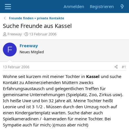
Anmelden
Registrieren
Freunde finden + private Kontakte
Suche Freunde aus Kassel
E
E
Freeway
13 Februar 2006
r
r
s
s
Freeway
F
t
t
Neues Mitglied
e
e
l
l
l
l
13 Februar 2006
#1
e
t
r
a
Wohne seit kurzem mit meiner Tochter in
Kassel
und suche
m
Kontakt zu Alleinerziehenden Müttern zwecks
Erfahrungsaustausch und gelegentlichen Treffen für
gemeinsame Unternehmungen (Spielplatz, Zoo, Zirkus usw).
Ich heiße Uwe und bin 32 Jahre alt. Meine Tochter heißt
Leonie und ist 3 1/2 . Müssen durch den Umzug noch auf
einen Kindergartenplatz warten. Suche daher auch
Spielkameradinen / -kameraden für meine Tochter. Bei
Sympatie auch für mich;-)(muss aber nicht)