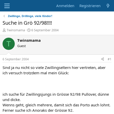
Anmelden
Registrieren
Zwillinge, Drillinge, viele Kinder!
Suche in Grö 92/98!!!!
E
E
Twinsmama
6 September 2004
r
r
s
s
Twinsmama
T
t
t
Guest
e
e
l
l
l
l
6 September 2004
#1
e
t
r
a
Sind ja nu nicht so viele Zwillingseltern hier vertreten, aber
m
ich versuch trotzdem mal mein Glück:
ich suche für Zwillingsjungs in Grösse 92/98 Pullover, dünne
und dicke.
Wenns geht, gleich mehrere, damit sich das Porto auch lohnt.
Ferner suche ich Anoraks der Grösse 92.