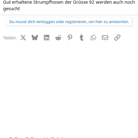
Gut erhaltene Strumpfhosen der Grösse 92 werden auch noch
gesucht
Du musst dich einloggen oder registrieren, um hier zu antworten.
X (Twitter)
Bluesky
LinkedIn
Reddit
Pinterest
Tumblr
WhatsApp
E-Mail
Link
Teilen: