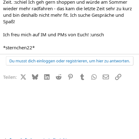
Zeit. :schiel Ich geh gern shoppen und würde am Sommer
wieder mehr radfahren - das kam die letzte Zeit sehr zu kurz
und bin deshalb nicht mehr fit. Ich suche Gespräche und
Spaß!
Ich freu mich auf IM und PMs von Euch! :unsch
*sternchen22*
Du musst dich einloggen oder registrieren, um hier zu antworten.
X (Twitter)
Bluesky
LinkedIn
Reddit
Pinterest
Tumblr
WhatsApp
E-Mail
Link
Teilen: