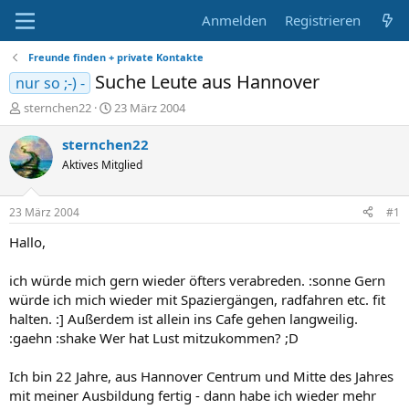
Anmelden
Registrieren
Freunde finden + private Kontakte
Suche Leute aus Hannover
nur so ;-) -
E
E
sternchen22
23 März 2004
r
r
s
s
sternchen22
t
t
Aktives Mitglied
e
e
l
l
l
l
23 März 2004
#1
e
t
r
a
Hallo,
m
ich würde mich gern wieder öfters verabreden. :sonne Gern
würde ich mich wieder mit Spaziergängen, radfahren etc. fit
halten. :] Außerdem ist allein ins Cafe gehen langweilig.
:gaehn :shake Wer hat Lust mitzukommen? ;D
Ich bin 22 Jahre, aus Hannover Centrum und Mitte des Jahres
mit meiner Ausbildung fertig - dann habe ich wieder mehr