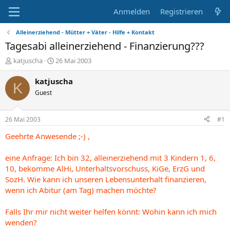
Anmelden
Registrieren
Alleinerziehend - Mütter + Väter - Hilfe + Kontakt
Tagesabi alleinerziehend - Finanzierung???
E
E
katjuscha
26 Mai 2003
r
r
s
s
katjuscha
K
t
t
Guest
e
e
l
l
l
l
26 Mai 2003
#1
e
t
r
a
Geehrte Anwesende ;-) ,
m
eine Anfrage: Ich bin 32, alleinerziehend mit 3 Kindern 1, 6,
10, bekomme AlHi, Unterhaltsvorschuss, KiGe, ErzG und
SozH. Wie kann ich unseren Lebensunterhalt finanzieren,
wenn ich Abitur (am Tag) machen möchte?
Falls Ihr mir nicht weiter helfen könnt: Wohin kann ich mich
wenden?