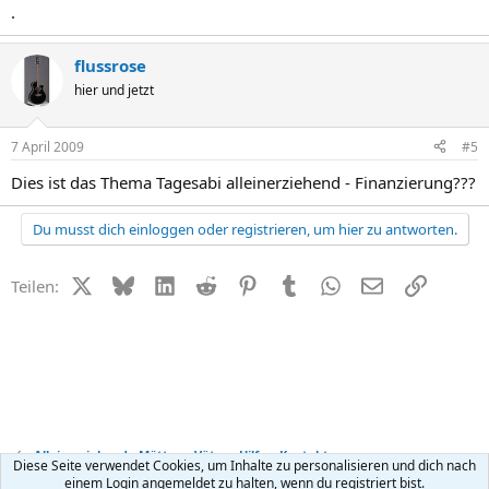
.
flussrose
hier und jetzt
7 April 2009
#5
Dies ist das Thema Tagesabi alleinerziehend - Finanzierung???
Du musst dich einloggen oder registrieren, um hier zu antworten.
X (Twitter)
Bluesky
LinkedIn
Reddit
Pinterest
Tumblr
WhatsApp
E-Mail
Link
Teilen:
Alleinerziehend - Mütter + Väter - Hilfe + Kontakt
Diese Seite verwendet Cookies, um Inhalte zu personalisieren und dich nach
einem Login angemeldet zu halten, wenn du registriert bist.