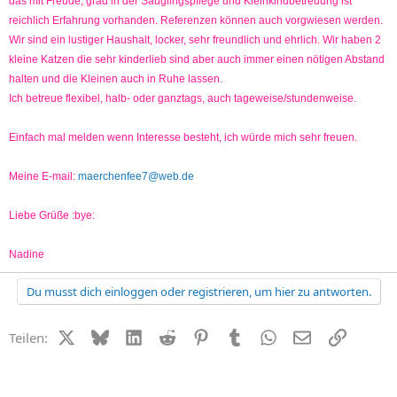
das mit Freude, grad in der Säuglingspflege und Kleinkindbetreuung ist
reichlich Erfahrung vorhanden. Referenzen können auch vorgwiesen werden.
Wir sind ein lustiger Haushalt, locker, sehr freundlich und ehrlich. Wir haben 2
kleine Katzen die sehr kinderlieb sind aber auch immer einen nötigen Abstand
halten und die Kleinen auch in Ruhe lassen.
Ich betreue flexibel, halb- oder ganztags, auch tageweise/stundenweise.
Einfach mal melden wenn Interesse besteht, ich würde mich sehr freuen.
Meine E-mail:
maerchenfee7@web.de
Liebe Grüße :bye:
Nadine
Du musst dich einloggen oder registrieren, um hier zu antworten.
X (Twitter)
Bluesky
LinkedIn
Reddit
Pinterest
Tumblr
WhatsApp
E-Mail
Link
Teilen: