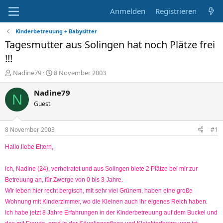
Anmelden
Registrieren
Kinderbetreuung + Babysitter
Tagesmutter aus Solingen hat noch Plätze frei
!!!
E
E
Nadine79
8 November 2003
r
r
s
s
Nadine79
N
t
t
Guest
e
e
l
l
l
l
8 November 2003
#1
e
t
r
a
Hallo liebe Eltern,
m
ich, Nadine (24), verheiratet und aus Solingen biete 2 Plätze bei mir zur
Betreuung an, für Zwerge von 0 bis 3 Jahre.
Wir leben hier recht bergisch, mit sehr viel Grünem, haben eine große
Wohnung mit Kinderzimmer, wo die Kleinen auch ihr eigenes Reich haben.
Ich habe jetzt 8 Jahre Erfahrungen in der Kinderbetreuung auf dem Buckel und