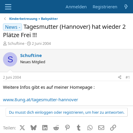
Anmelden
Registrieren
Kinderbetreuung + Babysitter
Tagesmutter (Hannover) hat wieder 2
News -
Plätze Frei !!!
E
E
Schuftine
2 Juni 2004
r
r
s
s
Schuftine
S
t
t
Neues Mitglied
e
e
l
l
l
l
2 Juni 2004
#1
e
t
r
a
Weitere Infos gibt es auf meiner Homepage :
m
www.8ung.at/tagesmutter-hannover
Du musst dich einloggen oder registrieren, um hier zu antworten.
X (Twitter)
Bluesky
LinkedIn
Reddit
Pinterest
Tumblr
WhatsApp
E-Mail
Link
Teilen: