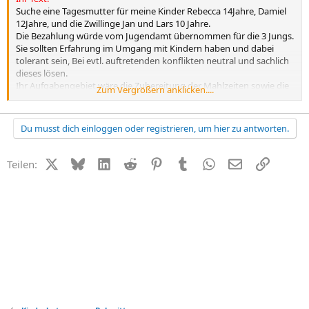
Suche eine Tagesmutter für meine Kinder Rebecca 14Jahre, Damiel
12Jahre, und die Zwillinge Jan und Lars 10 Jahre.
Die Bezahlung würde vom Jugendamt übernommen für die 3 Jungs.
Sie sollten Erfahrung im Umgang mit Kindern haben und dabei
tolerant sein, Bei evtl. auftretenden konflikten neutral und sachlich
dieses lösen.
Ihr Aufgabengebiet wäre die Zubereitung der Mahlzeiten sowie die
Zum Vergrößern anklicken....
Freizeitgestaltung bis ca. 17 Uhr.
Jan bleibt Donnerstags länger (bis 15Uhr) in der Schule, der müsste
dann abgeholt werden.
Du musst dich einloggen oder registrieren, um hier zu antworten.
Über eine Antwort würde ich mich sehr freuen.
Sie erreichen mich unter der Rufnummer : 0160-4827815 (Frau
Quasinowski)
X (Twitter)
Bluesky
LinkedIn
Reddit
Pinterest
Tumblr
WhatsApp
E-Mail
Link
Teilen:
Leider bin ich nicht online zu erreichen.