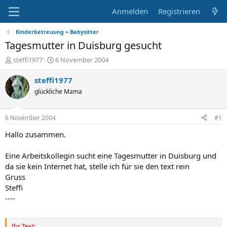
Anmelden
Registrieren
Kinderbetreuung + Babysitter
Tagesmutter in Duisburg gesucht
E
E
steffi1977
6 November 2004
r
r
s
s
steffi1977
t
t
glückliche Mama
e
e
l
l
l
l
6 November 2004
#1
e
t
r
a
Hallo zusammen.
m
Eine Arbeitskollegin sucht eine Tagesmutter in Duisburg und
da sie kein Internet hat, stelle ich für sie den text rein
Gruss
Steffi
----
Ihr Text: