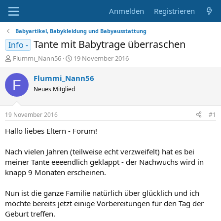
Anmelden
Registrieren
Babyartikel, Babykleidung und Babyausstattung
Tante mit Babytrage überraschen
Info -
E
E
Flummi_Nann56
19 November 2016
r
r
s
s
Flummi_Nann56
F
t
t
Neues Mitglied
e
e
l
l
l
l
19 November 2016
#1
e
t
r
a
Hallo liebes Eltern - Forum!
m
Nach vielen Jahren (teilweise echt verzweifelt) hat es bei
meiner Tante eeeendlich geklappt - der Nachwuchs wird in
knapp 9 Monaten erscheinen.
Nun ist die ganze Familie natürlich über glücklich und ich
möchte bereits jetzt einige Vorbereitungen für den Tag der
Geburt treffen.