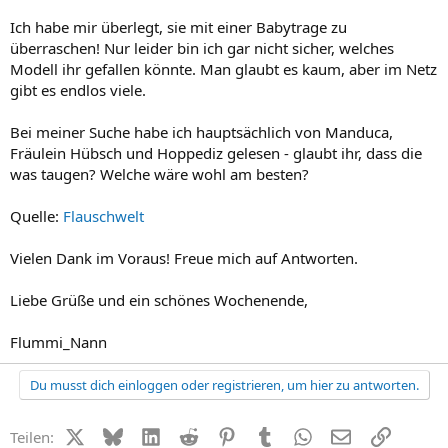
Ich habe mir überlegt, sie mit einer Babytrage zu
überraschen! Nur leider bin ich gar nicht sicher, welches
Modell ihr gefallen könnte. Man glaubt es kaum, aber im Netz
gibt es endlos viele.
Bei meiner Suche habe ich hauptsächlich von Manduca,
Fräulein Hübsch und Hoppediz gelesen - glaubt ihr, dass die
was taugen? Welche wäre wohl am besten?
Quelle:
Flauschwelt
Vielen Dank im Voraus! Freue mich auf Antworten.
Liebe Grüße und ein schönes Wochenende,
Flummi_Nann
Du musst dich einloggen oder registrieren, um hier zu antworten.
X (Twitter)
Bluesky
LinkedIn
Reddit
Pinterest
Tumblr
WhatsApp
E-Mail
Link
Teilen: