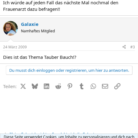
Ich würde auf jeden Fall das nächste Mal nochmal den
Frauenarzt dazu befragen!!
Galaxie
Namhaftes Mitglied
24 März 2009
#3
Dies ist das Thema Tauber Bauch!?
Du musst dich einloggen oder registrieren, um hier zu antworten.
X (Twitter)
Bluesky
LinkedIn
Reddit
Pinterest
Tumblr
WhatsApp
E-Mail
Link
Teilen:
Meine Geburtsberichte - So erlebte ich die Geburt
Diese Seite verwendet Cookies, um Inhalte zu personalisieren und dich nach