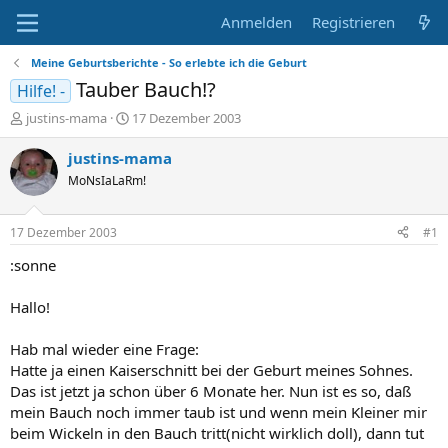
Anmelden
Registrieren
Meine Geburtsberichte - So erlebte ich die Geburt
Tauber Bauch!?
Hilfe! -
E
E
justins-mama
17 Dezember 2003
r
r
s
s
justins-mama
t
t
MoNsIaLaRm!
e
e
l
l
l
l
17 Dezember 2003
#1
e
t
r
a
:sonne
m
Hallo!
Hab mal wieder eine Frage:
Hatte ja einen Kaiserschnitt bei der Geburt meines Sohnes.
Das ist jetzt ja schon über 6 Monate her. Nun ist es so, daß
mein Bauch noch immer taub ist und wenn mein Kleiner mir
beim Wickeln in den Bauch tritt(nicht wirklich doll), dann tut