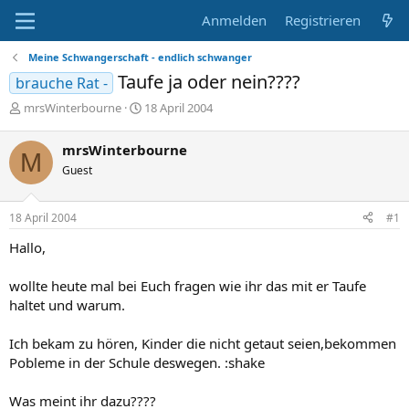
Anmelden
Registrieren
Meine Schwangerschaft - endlich schwanger
Taufe ja oder nein????
brauche Rat -
E
E
mrsWinterbourne
18 April 2004
r
r
s
s
mrsWinterbourne
M
t
t
Guest
e
e
l
l
l
l
18 April 2004
#1
e
t
r
a
Hallo,
m
wollte heute mal bei Euch fragen wie ihr das mit er Taufe
haltet und warum.
Ich bekam zu hören, Kinder die nicht getaut seien,bekommen
Pobleme in der Schule deswegen. :shake
Was meint ihr dazu????