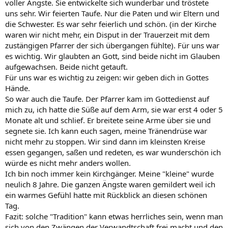
voller Ängste. Sie entwickelte sich wunderbar und tröstete
uns sehr. Wir feierten Taufe. Nur die Paten und wir Eltern und
die Schwester. Es war sehr feierlich und schön. (in der Kirche
waren wir nicht mehr, ein Disput in der Trauerzeit mit dem
zustängigen Pfarrer der sich übergangen fühlte). Für uns war
es wichtig. Wir glaubten an Gott, sind beide nicht im Glauben
aufgewachsen. Beide nicht getauft.
Für uns war es wichtig zu zeigen: wir geben dich in Gottes
Hände.
So war auch die Taufe. Der Pfarrer kam im Gottedienst auf
mich zu, ich hatte die Süße auf dem Arm, sie war erst 4 oder 5
Monate alt und schlief. Er breitete seine Arme über sie und
segnete sie. Ich kann euch sagen, meine Tränendrüse war
nicht mehr zu stoppen. Wir sind dann im kleinsten Kreise
essen gegangen, saßen und redeten, es war wunderschön ich
würde es nicht mehr anders wollen.
Ich bin noch immer kein Kirchgänger. Meine "kleine" wurde
neulich 8 Jahre. Die ganzen Ängste waren gemildert weil ich
ein warmes Gefühl hatte mit Rückblick an diesen schönen
Tag.
Fazit: solche "Tradition" kann etwas herrliches sein, wenn man
sich von den Zwängen der Verwandtschaft frei macht und den