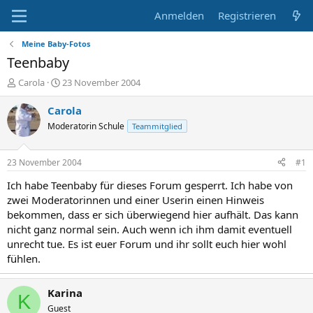
Anmelden
Registrieren
Meine Baby-Fotos
Teenbaby
E
E
Carola
23 November 2004
r
r
s
s
Carola
t
t
Moderatorin Schule
Teammitglied
e
e
l
l
l
l
23 November 2004
#1
e
t
r
a
Ich habe Teenbaby für dieses Forum gesperrt. Ich habe von
m
zwei Moderatorinnen und einer Userin einen Hinweis
bekommen, dass er sich überwiegend hier aufhält. Das kann
nicht ganz normal sein. Auch wenn ich ihm damit eventuell
unrecht tue. Es ist euer Forum und ihr sollt euch hier wohl
fühlen.
Karina
K
Guest