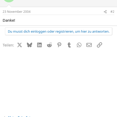
23 November 2004
#2
Danke!
Du musst dich einloggen oder registrieren, um hier zu antworten.
X (Twitter)
Bluesky
LinkedIn
Reddit
Pinterest
Tumblr
WhatsApp
E-Mail
Link
Teilen: