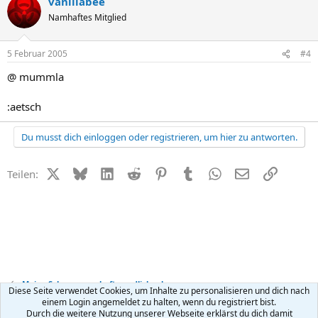
vanillabee
Namhaftes Mitglied
5 Februar 2005
#4
@ mummla
:aetsch
Du musst dich einloggen oder registrieren, um hier zu antworten.
X (Twitter)
Bluesky
LinkedIn
Reddit
Pinterest
Tumblr
WhatsApp
E-Mail
Link
Teilen:
Meine Schwangerschaft - endlich schwanger
Diese Seite verwendet Cookies, um Inhalte zu personalisieren und dich nach
einem Login angemeldet zu halten, wenn du registriert bist.
Durch die weitere Nutzung unserer Webseite erklärst du dich damit
Kontakt
Nutzungsbedingungen
Datenschutz
Hilfe
R