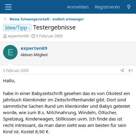
Anmelden
Registrieren
Meine Schwangerschaft - endlich schwanger
Testergebnisse
Idee/Tipp -
E
E
experten69
5 Februar 2005
r
r
s
s
experten69
E
t
t
Aktives Mitglied
e
e
l
l
l
l
5 Februar 2005
#1
e
t
r
a
Hallo,
m
habe in einer Babyzeitschrift gesehen das es von Ökotest ein
Jahrbuch Kleinkinder im Zeitschriftenhandel gibt. Dort sind
sämmtliche Sachen Rund um Kleinkinder und Babys getestet
worde, wie zum B.s. Milchnahrung, Windeln, Öltücher,
Spielzeug, Kinderwagen, Stillkissen uvm. Ich finde das ist
recht intressant, da man dann sieht was am besten für sein
Kind ist. Kostet 8,90 €.