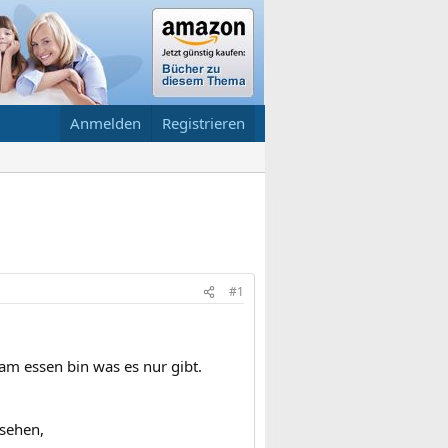
Anmelden
Registrieren
#1
am essen bin was es nur gibt.
ssehen,