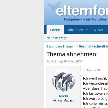
Foren
Aktuelles
News
Neue Beiträge
Besondere Themen
Gesund + schnell 
Thema abnehmen:
E
E
Nicki
28 März 2004
r
r
s
s
28 März 2004
t
t
Ich weiß nicht
e
e
l
l
Ich versuche a
l
l
Aber dann habe
e
t
Ich bin zwar ni
Nicki
r
a
Ich würde so g
m
Aktives Mitglied
Ich sehe mir s