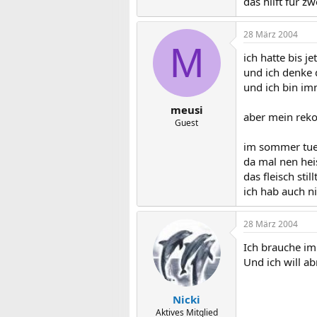
das hilft für z
28 März 2004
M
ich hatte bis j
und ich denke 
und ich bin im
meusi
aber mein rekor
Guest
im sommer tue 
da mal nen heis
das fleisch sti
ich hab auch n
28 März 2004
Ich brauche im
Und ich will a
Nicki
Aktives Mitglied