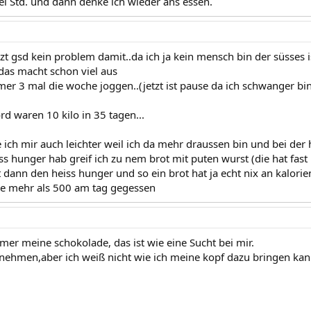
wei Std. und dann denke ich wieder ans essen.
etzt gsd kein problem damit..da ich ja kein mensch bin der süsses i
das macht schon viel aus
mer 3 mal die woche joggen..(jetzt ist pause da ich schwanger bi
d waren 10 kilo in 35 tagen...
ich mir auch leichter weil ich da mehr draussen bin und bei der
s hunger hab greif ich zu nem brot mit puten wurst (die hat fast 
llt dann den heiss hunger und so ein brot hat ja echt nix an kalorie
ie mehr als 500 am tag gegessen
mer meine schokolade, das ist wie eine Sucht bei mir.
bnehmen,aber ich weiß nicht wie ich meine kopf dazu bringen kan