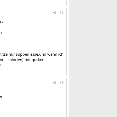
#2
st
n)
 hitze nur suppen esse,und wenn ich
null kalorien) mit gurken
n
#3
n.