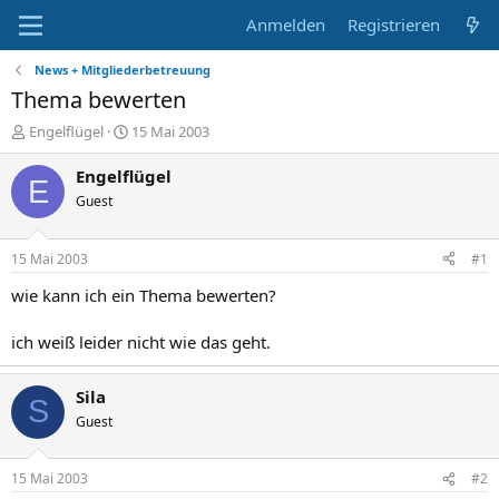
Anmelden
Registrieren
News + Mitgliederbetreuung
Thema bewerten
E
E
Engelflügel
15 Mai 2003
r
r
s
s
Engelflügel
E
t
t
Guest
e
e
l
l
l
l
15 Mai 2003
#1
e
t
r
a
wie kann ich ein Thema bewerten?
m
ich weiß leider nicht wie das geht.
Sila
S
Guest
15 Mai 2003
#2