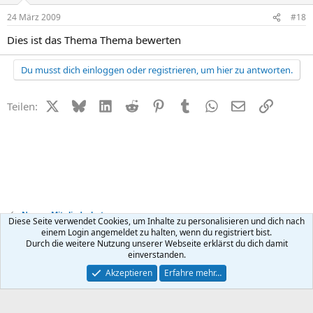
24 März 2009
#18
Dies ist das Thema Thema bewerten
Du musst dich einloggen oder registrieren, um hier zu antworten.
X (Twitter)
Bluesky
LinkedIn
Reddit
Pinterest
Tumblr
WhatsApp
E-Mail
Link
Teilen:
News + Mitgliederbetreuung
Diese Seite verwendet Cookies, um Inhalte zu personalisieren und dich nach
einem Login angemeldet zu halten, wenn du registriert bist.
Durch die weitere Nutzung unserer Webseite erklärst du dich damit
Kontakt
Nutzungsbedingungen
Datenschutz
Hilfe
R
einverstanden.
S
S
®
Community platform by XenForo
© 2010-2026 XenForo Ltd.
Akzeptieren
Erfahre mehr…