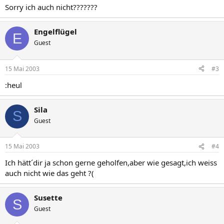
Sorry ich auch nicht???????
Engelflügel
E
Guest
15 Mai 2003
#3
:heul
Sila
S
Guest
15 Mai 2003
#4
Ich hätt´dir ja schon gerne geholfen,aber wie gesagt,ich weiss
auch nicht wie das geht ?(
Susette
S
Guest