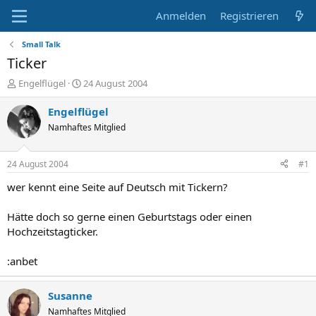
Anmelden
Registrieren
Small Talk
Ticker
E
E
Engelflügel
24 August 2004
r
r
s
s
Engelflügel
t
t
Namhaftes Mitglied
e
e
l
l
l
l
24 August 2004
#1
e
t
r
a
wer kennt eine Seite auf Deutsch mit Tickern?
m
Hätte doch so gerne einen Geburtstags oder einen
Hochzeitstagticker.
:anbet
Susanne
Namhaftes Mitglied