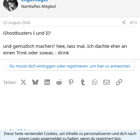
Namhaftes Mitglied
25 August 2004
#13
Ghostbusters I und II?
und gemütlich machen? Nee, lass mal. Ich dachte eher an
einen Trink oder sowas. : drink
Du musst dich einloggen oder registrieren, um hier zu antworten.
X (Twitter)
Bluesky
LinkedIn
Reddit
Pinterest
Tumblr
WhatsApp
E-Mail
Link
Teilen:
Small Talk
Diese Seite verwendet Cookies, um Inhalte zu personalisieren und dich nach
einem Login angemeldet zu halten, wenn du registriert bist.