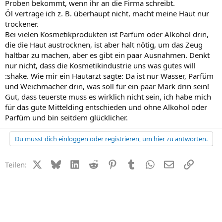
Proben bekommt, wenn ihr an die Firma schreibt.
Öl vertrage ich z. B. überhaupt nicht, macht meine Haut nur
trockener.
Bei vielen Kosmetikprodukten ist Parfüm oder Alkohol drin,
die die Haut austrocknen, ist aber halt nötig, um das Zeug
haltbar zu machen, aber es gibt ein paar Ausnahmen. Denkt
nur nicht, dass die Kosmetikindustrie uns was gutes will
:shake. Wie mir ein Hautarzt sagte: Da ist nur Wasser, Parfüm
und Weichmacher drin, was soll für ein paar Mark drin sein!
Gut, dass teuerste muss es wirklich nicht sein, ich habe mich
für das gute Mittelding entschieden und ohne Alkohol oder
Parfüm und bin seitdem glücklicher.
Du musst dich einloggen oder registrieren, um hier zu antworten.
X (Twitter)
Bluesky
LinkedIn
Reddit
Pinterest
Tumblr
WhatsApp
E-Mail
Link
Teilen: