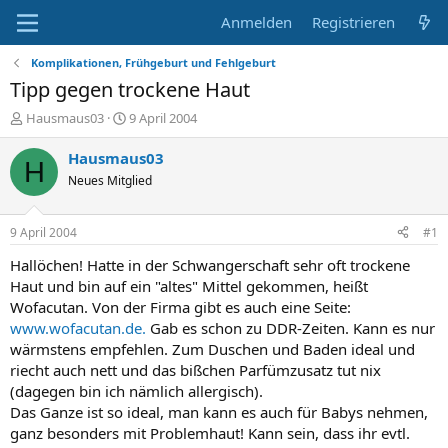
Anmelden
Registrieren
Komplikationen, Frühgeburt und Fehlgeburt
Tipp gegen trockene Haut
E
E
Hausmaus03
9 April 2004
r
r
s
s
Hausmaus03
H
t
t
Neues Mitglied
e
e
l
l
l
l
9 April 2004
#1
e
t
r
a
Hallöchen! Hatte in der Schwangerschaft sehr oft trockene
m
Haut und bin auf ein "altes" Mittel gekommen, heißt
Wofacutan. Von der Firma gibt es auch eine Seite:
www.wofacutan.de.
Gab es schon zu DDR-Zeiten. Kann es nur
wärmstens empfehlen. Zum Duschen und Baden ideal und
riecht auch nett und das bißchen Parfümzusatz tut nix
(dagegen bin ich nämlich allergisch).
Das Ganze ist so ideal, man kann es auch für Babys nehmen,
ganz besonders mit Problemhaut! Kann sein, dass ihr evtl.