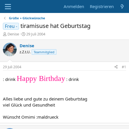
Anmelden
Registrieren
Grüße + Glückwünsche
tiramisuse hat Geburtstag
Freu -
E
E
Denise
29 Juli 2004
r
r
s
s
Denise
t
t
z.Z.t.U.
Teammitglied
e
e
l
l
l
l
29 Juli 2004
#1
e
t
r
a
Happy Birthday
: drink
: drink
m
Alles liebe und gute zu deinem Geburtstag
viel Glück und Gesundheit
Wünscht Omimi :maldrueck