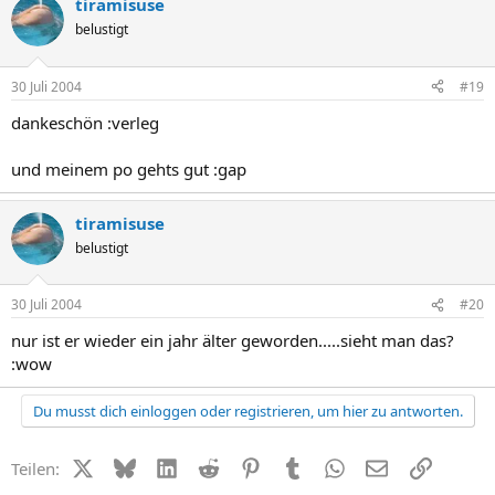
tiramisuse
belustigt
30 Juli 2004
#19
dankeschön :verleg
und meinem po gehts gut :gap
tiramisuse
belustigt
30 Juli 2004
#20
nur ist er wieder ein jahr älter geworden.....sieht man das?
:wow
Du musst dich einloggen oder registrieren, um hier zu antworten.
X (Twitter)
Bluesky
LinkedIn
Reddit
Pinterest
Tumblr
WhatsApp
E-Mail
Link
Teilen: