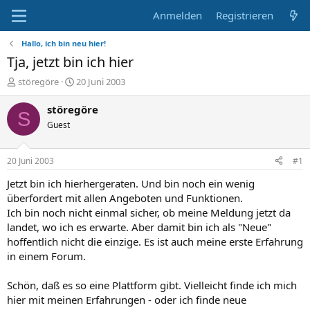
Anmelden
Registrieren
Hallo, ich bin neu hier!
Tja, jetzt bin ich hier
E
E
störegöre
20 Juni 2003
r
r
s
s
störegöre
S
t
t
Guest
e
e
l
l
l
l
20 Juni 2003
#1
e
t
r
a
Jetzt bin ich hierhergeraten. Und bin noch ein wenig
m
überfordert mit allen Angeboten und Funktionen.
Ich bin noch nicht einmal sicher, ob meine Meldung jetzt da
landet, wo ich es erwarte. Aber damit bin ich als "Neue"
hoffentlich nicht die einzige. Es ist auch meine erste Erfahrung
in einem Forum.
Schön, daß es so eine Plattform gibt. Vielleicht finde ich mich
hier mit meinen Erfahrungen - oder ich finde neue