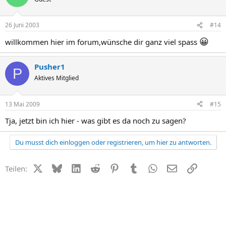
26 Juni 2003
#14
😀
willkommen hier im forum,wünsche dir ganz viel spass
Pusher1
P
Aktives Mitglied
13 Mai 2009
#15
Tja, jetzt bin ich hier - was gibt es da noch zu sagen?
Du musst dich einloggen oder registrieren, um hier zu antworten.
X (Twitter)
Bluesky
LinkedIn
Reddit
Pinterest
Tumblr
WhatsApp
E-Mail
Link
Teilen: