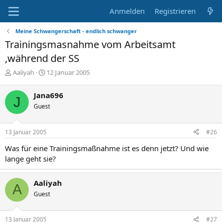
Anmelden
Registrieren
Meine Schwangerschaft - endlich schwanger
Trainingsmasnahme vom Arbeitsamt
,während der SS
E
E
Aaliyah
12 Januar 2005
r
r
s
s
Jana696
J
t
t
Guest
e
e
l
l
l
l
13 Januar 2005
#26
e
t
r
a
Was für eine Trainingsmaßnahme ist es denn jetzt? Und wie
m
lange geht sie?
Aaliyah
A
Guest
13 Januar 2005
#27