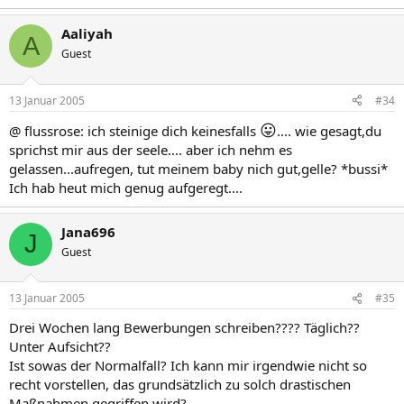
Aaliyah
A
Guest
13 Januar 2005
#34
😛
@ flussrose: ich steinige dich keinesfalls
.... wie gesagt,du
sprichst mir aus der seele.... aber ich nehm es
gelassen...aufregen, tut meinem baby nich gut,gelle? *bussi*
Ich hab heut mich genug aufgeregt....
Jana696
J
Guest
13 Januar 2005
#35
Drei Wochen lang Bewerbungen schreiben???? Täglich??
Unter Aufsicht??
Ist sowas der Normalfall? Ich kann mir irgendwie nicht so
recht vorstellen, das grundsätzlich zu solch drastischen
Maßnahmen gegriffen wird?