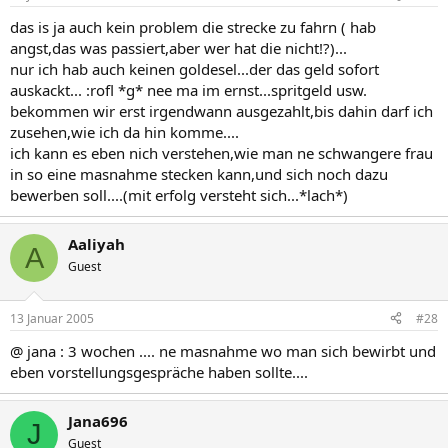
das is ja auch kein problem die strecke zu fahrn ( hab
angst,das was passiert,aber wer hat die nicht!?)...
nur ich hab auch keinen goldesel...der das geld sofort
auskackt... :rofl *g* nee ma im ernst...spritgeld usw.
bekommen wir erst irgendwann ausgezahlt,bis dahin darf ich
zusehen,wie ich da hin komme....
ich kann es eben nich verstehen,wie man ne schwangere frau
in so eine masnahme stecken kann,und sich noch dazu
bewerben soll....(mit erfolg versteht sich...*lach*)
Aaliyah
A
Guest
13 Januar 2005
#28
@ jana : 3 wochen .... ne masnahme wo man sich bewirbt und
eben vorstellungsgespräche haben sollte....
Jana696
J
Guest