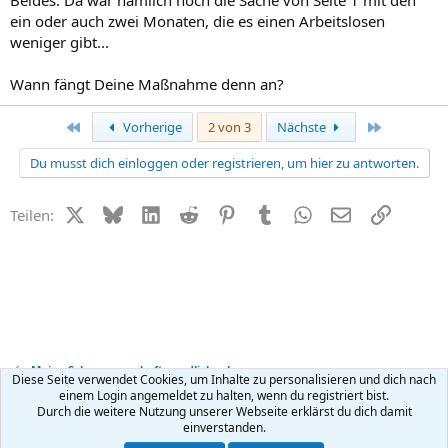
Beides. Da war nämlich noch die Sache von Seite 1 mit den
ein oder auch zwei Monaten, die es einen Arbeitslosen
weniger gibt...
Wann fängt Deine Maßnahme denn an?
Erste
Letzte
Vorherige
2 von 3
Nächste
Du musst dich einloggen oder registrieren, um hier zu antworten.
X (Twitter)
Bluesky
LinkedIn
Reddit
Pinterest
Tumblr
WhatsApp
E-Mail
Link
Teilen:
Meine Schwangerschaft - endlich schwanger
Diese Seite verwendet Cookies, um Inhalte zu personalisieren und dich nach
einem Login angemeldet zu halten, wenn du registriert bist.
Durch die weitere Nutzung unserer Webseite erklärst du dich damit
Kontakt
Nutzungsbedingungen
Datenschutz
Hilfe
R
einverstanden.
S
S
®