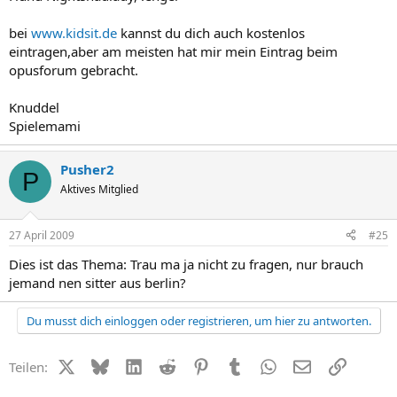
bei
www.kidsit.de
kannst du dich auch kostenlos
eintragen,aber am meisten hat mir mein Eintrag beim
opusforum gebracht.
Knuddel
Spielemami
Pusher2
P
Aktives Mitglied
27 April 2009
#25
Dies ist das Thema: Trau ma ja nicht zu fragen, nur brauch
jemand nen sitter aus berlin?
Du musst dich einloggen oder registrieren, um hier zu antworten.
X (Twitter)
Bluesky
LinkedIn
Reddit
Pinterest
Tumblr
WhatsApp
E-Mail
Link
Teilen: