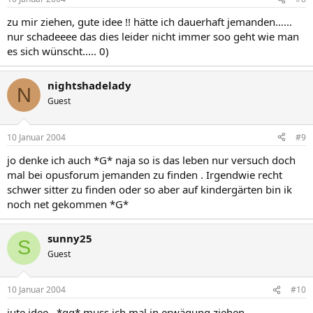
zu mir ziehen, gute idee !! hätte ich dauerhaft jemanden......
nur schadeeee das dies leider nicht immer soo geht wie man
es sich wünscht..... 0)
nightshadelady
N
Guest
10 Januar 2004
#9
jo denke ich auch *G* naja so is das leben nur versuch doch
mal bei opusforum jemanden zu finden . Irgendwie recht
schwer sitter zu finden oder so aber auf kindergärten bin ik
noch net gekommen *G*
sunny25
S
Guest
10 Januar 2004
#10
jute idee...*gg* muss ich mal in erwägung ziehen....