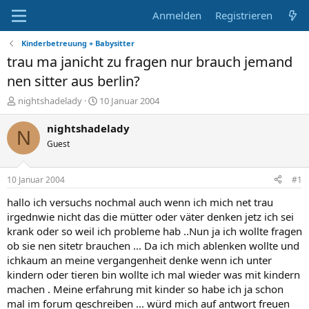
Anmelden
Registrieren
Kinderbetreuung + Babysitter
trau ma janicht zu fragen nur brauch jemand
nen sitter aus berlin?
E
E
nightshadelady
10 Januar 2004
r
r
s
s
nightshadelady
N
t
t
Guest
e
e
l
l
l
l
10 Januar 2004
#1
e
t
r
a
hallo ich versuchs nochmal auch wenn ich mich net trau
m
irgednwie nicht das die mütter oder väter denken jetz ich sei
krank oder so weil ich probleme hab ..Nun ja ich wollte fragen
ob sie nen sitetr brauchen ... Da ich mich ablenken wollte und
ichkaum an meine vergangenheit denke wenn ich unter
kindern oder tieren bin wollte ich mal wieder was mit kindern
machen . Meine erfahrung mit kinder so habe ich ja schon
mal im forum geschreiben ... würd mich auf antwort freuen