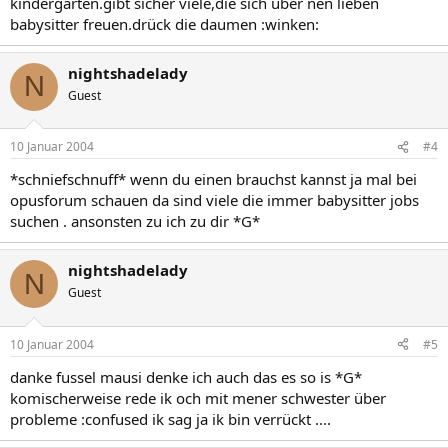
kindergärten.gibt sicher viele,die sich über nen lieben
babysitter freuen.drück die daumen :winken:
nightshadelady
N
Guest
10 Januar 2004
#4
*schniefschnuff* wenn du einen brauchst kannst ja mal bei
opusforum schauen da sind viele die immer babysitter jobs
suchen . ansonsten zu ich zu dir *G*
nightshadelady
N
Guest
10 Januar 2004
#5
danke fussel mausi denke ich auch das es so is *G*
komischerweise rede ik och mit mener schwester über
probleme :confused ik sag ja ik bin verrückt ....