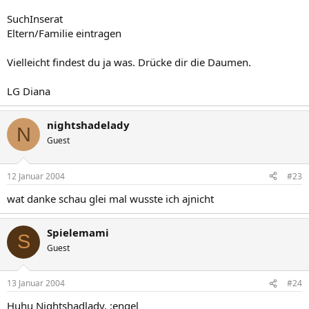
SuchInserat
Eltern/Familie eintragen
Vielleicht findest du ja was. Drücke dir die Daumen.
LG Diana
nightshadelady
N
Guest
12 Januar 2004
#23
wat danke schau glei mal wusste ich ajnicht
Spielemami
S
Guest
13 Januar 2004
#24
Huhu Nightshadlady, :engel