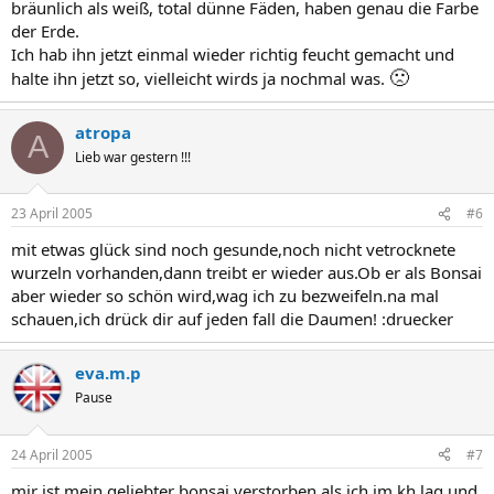
bräunlich als weiß, total dünne Fäden, haben genau die Farbe
der Erde.
Ich hab ihn jetzt einmal wieder richtig feucht gemacht und
🙁
halte ihn jetzt so, vielleicht wirds ja nochmal was.
atropa
A
Lieb war gestern !!!
23 April 2005
#6
mit etwas glück sind noch gesunde,noch nicht vetrocknete
wurzeln vorhanden,dann treibt er wieder aus.Ob er als Bonsai
aber wieder so schön wird,wag ich zu bezweifeln.na mal
schauen,ich drück dir auf jeden fall die Daumen! :druecker
eva.m.p
Pause
24 April 2005
#7
mir ist mein geliebter bonsai verstorben als ich im kh lag und