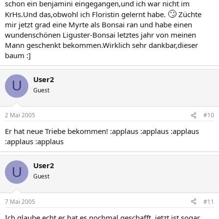
schon ein benjamini eingegangen,und ich war nicht im
🙄
KrHs.Und das,obwohl ich Floristin gelernt habe.
Züchte
mir jetzt grad eine Myrte als Bonsai ran und habe einen
wundenschönen Liguster-Bonsai letztes jahr von meinen
Mann geschenkt bekommen.Wirklich sehr dankbar,dieser
baum :]
User2
U
Guest
2 Mai 2005
#10
Er hat neue Triebe bekommen! :applaus :applaus :applaus
:applaus :applaus
User2
U
Guest
7 Mai 2005
#11
Ich glaube echt er hat es nochmal geschafft, jetzt ist sogar