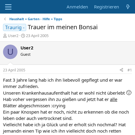
Anmelden
Registrieren
Haushalt + Garten - Hilfe + Tipps
Trauer im meinen Bonsai
Traurig -
E
E
User2
23 April 2005
r
r
s
s
User2
U
t
t
Guest
e
e
l
l
l
l
23 April 2005
#1
e
t
r
a
Fast 3 Jahre lang hab ich ihn liebevoll gepflegt und er war
m
immer zufrieden.
🙁
Unseren Krankenhausaufenthalt hat er wohl nicht überlebt
Hab voher vergessen ihn zu gießen und jetzt hat er
alle
Blätter abgeschmissen :crying
Ein paar Knospen hat er noch, nicht zu erkennen ob die noch
leben oder auch vertrocknet sind.
Vielleicht habe ich ja Glück und er erholt sich nochmal? Hat
jemandn einen Tip wie ich ihn vielleicht doch noch retten