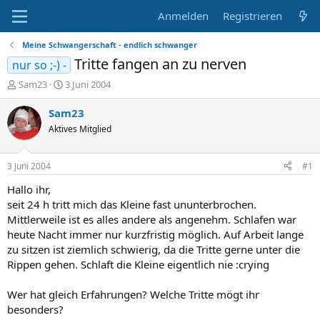
Anmelden
Registrieren
Meine Schwangerschaft - endlich schwanger
Tritte fangen an zu nerven
nur so ;-) -
E
E
Sam23
3 Juni 2004
r
r
s
s
Sam23
t
t
Aktives Mitglied
e
e
l
l
l
l
3 Juni 2004
#1
e
t
r
a
Hallo ihr,
m
seit 24 h tritt mich das Kleine fast ununterbrochen.
Mittlerweile ist es alles andere als angenehm. Schlafen war
heute Nacht immer nur kurzfristig möglich. Auf Arbeit lange
zu sitzen ist ziemlich schwierig, da die Tritte gerne unter die
Rippen gehen. Schlaft die Kleine eigentlich nie :crying
Wer hat gleich Erfahrungen? Welche Tritte mögt ihr
besonders?