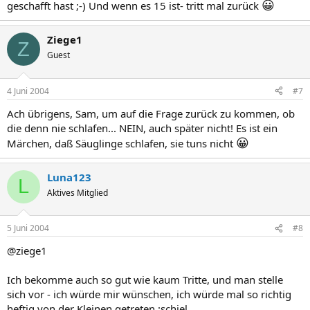
😀
geschafft hast ;-) Und wenn es 15 ist- tritt mal zurück
Ziege1
Z
Guest
4 Juni 2004
#7
Ach übrigens, Sam, um auf die Frage zurück zu kommen, ob
die denn nie schlafen... NEIN, auch später nicht! Es ist ein
😀
Märchen, daß Säuglinge schlafen, sie tuns nicht
Luna123
L
Aktives Mitglied
5 Juni 2004
#8
@ziege1
Ich bekomme auch so gut wie kaum Tritte, und man stelle
sich vor - ich würde mir wünschen, ich würde mal so richtig
heftig von der Kleinen getreten :schiel