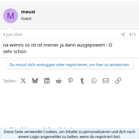
meusi
M
Guest
6 Juni 2004
#15
na wenns so ist ist meiner ja dann ausgepowert :-D
sehr schön
Du musst dich einloggen oder registrieren, um hier zu antworten.
X (Twitter)
Bluesky
LinkedIn
Reddit
Pinterest
Tumblr
WhatsApp
E-Mail
Link
Teilen:
Meine Schwangerschaft - endlich schwanger
Diese Seite verwendet Cookies, um Inhalte zu personalisieren und dich nach
einem Login angemeldet zu halten, wenn du registriert bist.