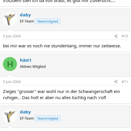
trotzdem steh ich da voll drauf, es gibt mir Zuversicht....
daby
EF-Team
Teammitglied
5 Juni 2004
#10
bei mir war es noch nie stundenlang, immer nur zeitweise.
häsi1
H
Aktives Mitglied
5 Juni 2004
#11
Zieges "grosser" war wohl nur in der Schwangerschaft ein
ruhiger... Das holt er aber nu alles tüchtig nach :rofl
daby
EF-Team
Teammitglied