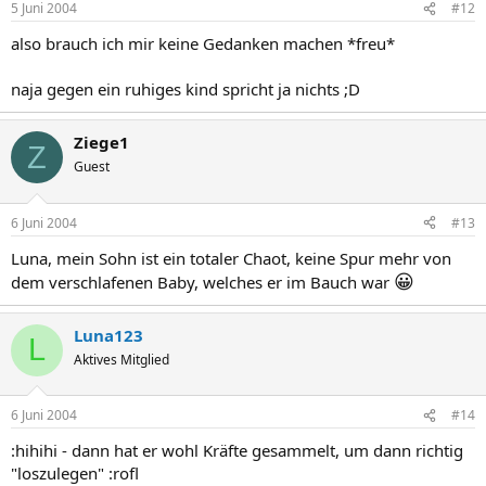
5 Juni 2004
#12
also brauch ich mir keine Gedanken machen *freu*
naja gegen ein ruhiges kind spricht ja nichts ;D
Ziege1
Z
Guest
6 Juni 2004
#13
Luna, mein Sohn ist ein totaler Chaot, keine Spur mehr von
😀
dem verschlafenen Baby, welches er im Bauch war
Luna123
L
Aktives Mitglied
6 Juni 2004
#14
:hihihi - dann hat er wohl Kräfte gesammelt, um dann richtig
"loszulegen" :rofl