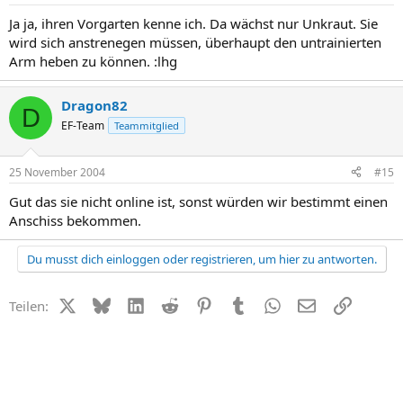
Ja ja, ihren Vorgarten kenne ich. Da wächst nur Unkraut. Sie
wird sich anstrenegen müssen, überhaupt den untrainierten
Arm heben zu können. :lhg
Dragon82
D
EF-Team
Teammitglied
25 November 2004
#15
Gut das sie nicht online ist, sonst würden wir bestimmt einen
Anschiss bekommen.
Du musst dich einloggen oder registrieren, um hier zu antworten.
X (Twitter)
Bluesky
LinkedIn
Reddit
Pinterest
Tumblr
WhatsApp
E-Mail
Link
Teilen: