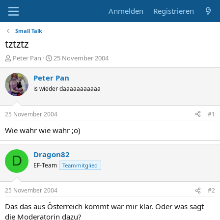
Anmelden
Registrieren
Small Talk
tztztz
E
E
Peter Pan
25 November 2004
r
r
s
s
Peter Pan
t
t
is wieder daaaaaaaaaaa
e
e
l
l
l
l
25 November 2004
#1
e
t
r
a
Wie wahr wie wahr ;o)
m
Dragon82
D
EF-Team
Teammitglied
25 November 2004
#2
Das das aus Österreich kommt war mir klar. Oder was sagt
die Moderatorin dazu?