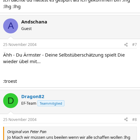
:lhg :lhg
Andschana
A
Guest
25 November 2004
#7
Ähh - Du Ärmster - Deine Selbstüberschätzung spielt Die
wieder übel mit...
:troest
Dragon82
D
EF-Team
Teammitglied
25 November 2004
#8
Original von Peter Pan
Jo Miach wir müssen uns beeilen wenn wir alle schaffen wollen :lhg