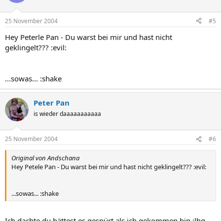
25 November 2004
#5
Hey Peterle Pan - Du warst bei mir und hast nicht
geklingelt??? :evil:
...sowas... :shake
Peter Pan
is wieder daaaaaaaaaaa
25 November 2004
#6
Original von Andschana
Hey Petele Pan - Du warst bei mir und hast nicht geklingelt??? :evil:
...sowas... :shake
Ich dachte du hättest es gespürt als ich gekommen bin :lhg