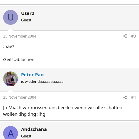
User2
U
Guest
25 November 2004
#3
:hae?
Geil! :ablachen
Peter Pan
is wieder daaaaaaaaaaa
25 November 2004
#4
Jo Miach wir müssen uns beeilen wenn wir alle schaffen
wollen :lhg :lhg :lhg
Andschana
A
Guest