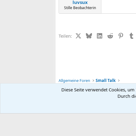
luvsux
Stille Beobachterin
X (Twitter)
Bluesky
LinkedIn
Reddit
Pinter
Teilen:
Allgemeine Foren
Small Talk
Diese Seite verwendet Cookies, um I
Durch di