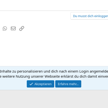
Du musst dich einloggen
est
Tumblr
WhatsApp
E-Mail
Link
nhalte zu personalisieren und dich nach einem Login angemeldet 
Kontakt
Nutzun
e weitere Nutzung unserer Webseite erklärst du dich damit einve
®
Community platform by XenForo
Akzeptieren
Erfahre mehr…
© 2010-2026 XenForo Ltd.