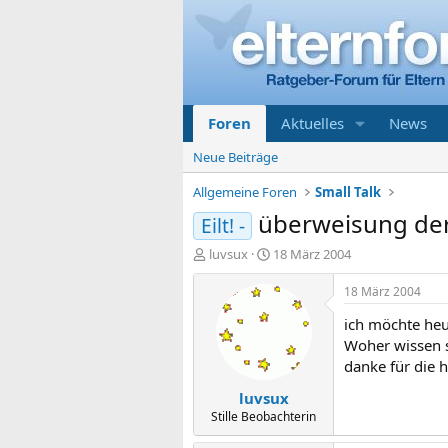
Foren
Aktuelles
News
Neue Beiträge
Allgemeine Foren
Small Talk
überweisung de
Eilt! -
E
E
luvsux
18 März 2004
r
r
s
s
18 März 2004
t
t
ich möchte heu
e
e
l
l
Woher wissen s
l
l
danke für die h
e
t
luvsux
r
a
m
Stille Beobachterin