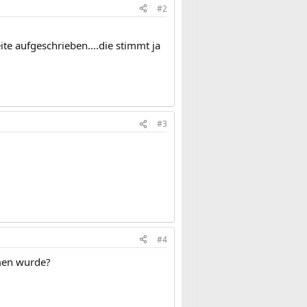
#2
te aufgeschrieben....die stimmt ja
#3
#4
mmen wurde?