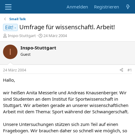
Anmelden
Registrieren
Small Talk
Umfrage für wissenschaftl. Arbeit!
Eilt! -
E
E
Inspo-Stuttgart
24 März 2004
r
r
s
s
Inspo-Stuttgart
I
t
t
Guest
e
e
l
l
l
l
24 März 2004
#1
e
t
r
a
Hallo,
m
wir heißen Anita Messerle und Andreas Knausenberger. Wir
sind Studenten an dem Institut für Sportwissenschaft in
Stuttgart. Wir arbeiten gerade an unserer wissenschaftlichen
Arbeit mit dem Thema: Sport während der Schwangerschaft.
Unsere Untersuchungen stützen sich zum Teil auf einen
Fragebogen. Wir brauchen daher so schnell wie möglich, so