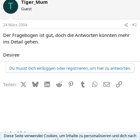
Tiger_Mum
T
Guest
24 März 2004
#2
Der Fragebogen ist gut, doch die Antworten könnten mehr
ins Detail gehen.
Desiree
Du musst dich einloggen oder registrieren, um hier zu antworten.
X (Twitter)
Bluesky
LinkedIn
Reddit
Pinterest
Tumblr
WhatsApp
E-Mail
Link
Teilen:
Small Talk
Diese Seite verwendet Cookies, um Inhalte zu personalisieren und dich nach